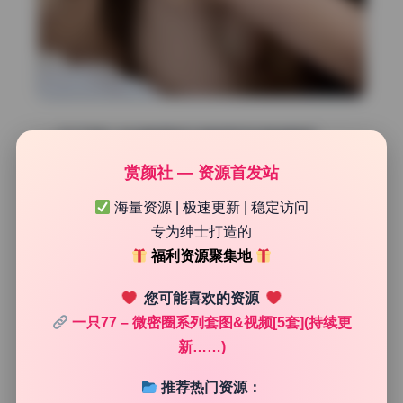
一只77私拍套图的画质深度解析
赏颜社 — 资源首发站
这套写真合集一共85套高清图，打包下来每张都是原片无水
印，对于喜欢研究器材的玩家来说简直是素材库。从整体观
海量资源 | 极速更新 | 稳定访问
感看，摄影师应该是老手，能根据场景灵活调整机位和参
专为绅士打造的
数。尤其是暗光环境下，画面居然没有明显噪点，ISO可能
福利资源聚集地
控制在1600以内，配合大光圈进光量充足，暗部细节依然丰
富。色彩还原上，红色和绿色没有溢出，肤色白里透红，后
您可能喜欢的资源
期空间很大。
一只77 – 微密圈系列套图&视频[5套](持续更
新……)
推荐热门资源：