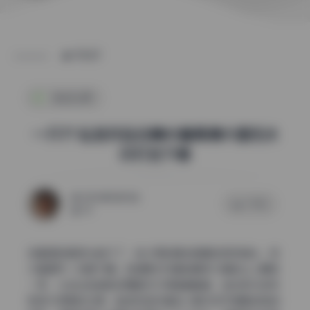
POST
纯欲私房
一只77 私拍作品合集85套高清大图无水
印打包下载
2026年5月31日
0 评论
54
这套图的画质太能打了，估计用的是全画幅加定焦镜头，放
大看细节一点都不糊。这组美女写真的解析力确实让人眼前
一亮，从发丝到皮肤纹理都交代得清清楚楚，结合焦内锐利
和焦外柔美的过渡，能感觉到机身至少是3000万像素级别的