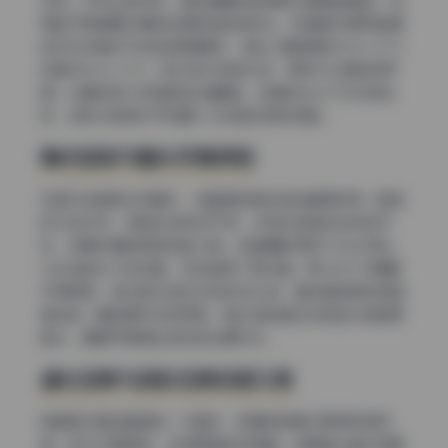
饰品、衣物上的织纹，甚至是睫毛的根根分明都能看到，这
得益于高像素机身和锐度极佳的定焦头。我猜测机身可能是
类似R5或者A7R4这类高像素机，镜头大概率是85mm f/1.4
或者105mm f/1.4，因为焦内足够扎实，而焦外过度非常平
滑。光圈收到f/2时画质达到巅峰，边缘和中心几乎没有区
别，这种分辨率对于后期二次构图也很有帮助。
噪点控制与暗光环境表现
在室内或者弱光场景中，这套图的噪点控制值得称赞。即使
放大到100%，黑色区域依然干净，没有彩色噪点或条纹干
扰。说明机身的高感性能不错，或者摄影师用了补光手段。
从光线的均匀性来看，应该使用了柔光箱，所以ISO不需要
升得很高，感光度大致在400到800之间，整体画质保持得非
常纯净。暗部细节没有死黑，色彩饱和度也没有因为降噪而
丢失，算是平衡得比较好的处理方式。
虚化效果与色彩还原的层次感
背景虚化是这套图的一大看点，前景和背景分离得非常彻
底。焦外光斑圆润，没有明显的洋葱圈，说明镜头镜片研磨