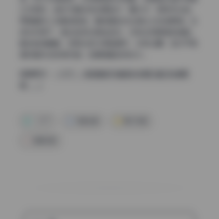
工艺很好。色彩方面没有刻意追求“糖水片”那种荧光色，
而是偏向人物真实肤色，略微增加对比度让立体感更强。在
逆光环境下，紫边控制也相当到位，没有出现明显的色散。
整体色调偏暖，但高光部分保留细节，没有过曝，这对于高
清写真来说非常关键，后期调整空间也大。
查看更多：
一只77 – 微密圈系列套图&视频[5套](持续更
新……)
一只77
写真合集
美女写真
高清写真