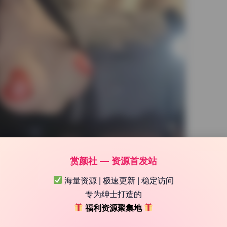
赏颜社 — 资源首发站
海量资源 | 极速更新 | 稳定访问
专为绅士打造的
福利资源聚集地