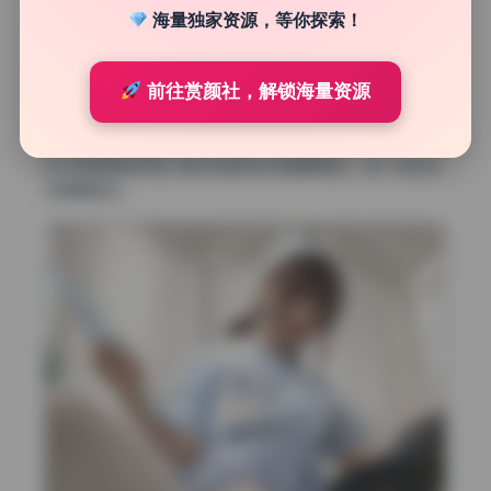
推广注释，算是真正的纯净原档。文件重复率几乎为零，110
海量独家资源，等你探索！
张图里没有同一张图改文件名塞两次的情况。整理者用MD5
校验过，我随机抽了10组对比哈希值，全部唯一。这样做的
前往赏颜社，解锁海量资源
好处是节省硬盘空间，也方便单独挑图。另外资源包里没有
混入其他模特的图片，全部是香川澪本期的写真内容。对于
收美女合集的老司机来说，这种干净程度值得给好评。如果
你之前被那些带五六层水印的机构写真搞烦过，这一包会让
你舒服很多。