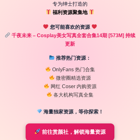
专为绅士打造的
福利资源聚集地
您可能喜欢的资源
千夜未来 – Cosplay美女写真全套合集14期 [573M] 持续
更新
推荐热门资源：
OnlyFans 热门合集
微密圈精选资源
据
网红 Coser 内购资源
各大机构写真全集
水印版本，往往会在角落或者大面积的暗部区域偷偷藏一个
发现任何水印痕迹。无论是纯色背景还是高光区域，画面都
海量独家资源，等你探索！
更新的写真存档站，压缩包没有损坏，解压过程顺利。下载
能跑满宽带，不用折腾客户端。这套coser套图的整体观
前往赏颜社，解锁海量资源