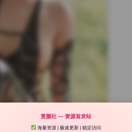
赏颜社 — 资源首发站
海量资源 | 极速更新 | 稳定访问