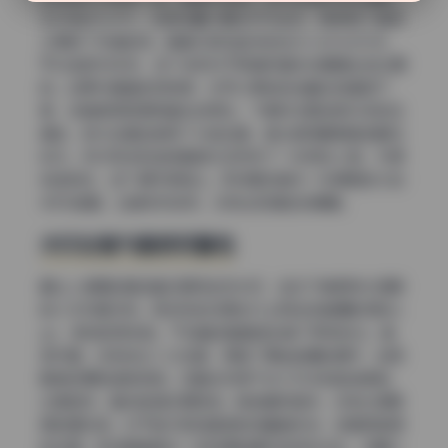
文件格式为JPG，品质设置大概在95%左右，既保证了画质
又兼顾了存储空间。整套50部加起来的总大小约为25GB，
平均每部500MB，这个体积对于高清写真来说算是比较合理
的。如果你硬盘空间有限，也可以单独挑选喜欢的套图下
载，或者使用百度网盘在线预览。下载时注意选择对应的压
缩包，部分压缩包使用了分卷压缩，建议使用最新版的解压
软件。另外我发现每部套图内还附带了一张预览小图，方便
快速浏览，这个细节很贴心。我特意将其中一张原图放大到
400%查看，边缘依然锐利，没有出现锯齿或模糊。
水印处理与画质完整性
最让人满意的是这套资源完全无水印，连右下角那种半透明
的小水印都没有。很多同类资源会打上网站或者摄影师的lo
go，影响观赏体验，千岛酱这套直接去掉了所有标记。画
质方面，没有经过二次压缩，保留了原始拍摄的细节，包括
服装纹理和皮肤质感。在暗光环境下也几乎没有色块断裂，
过渡自然。整体色调还原很准，肤色偏向自然，没有过度美
颜的塑料感。对于追求极致画质的收藏者来说，这是很难得
的资源。我特意拿其中一张和原拍摄方的样张对比，肉眼几