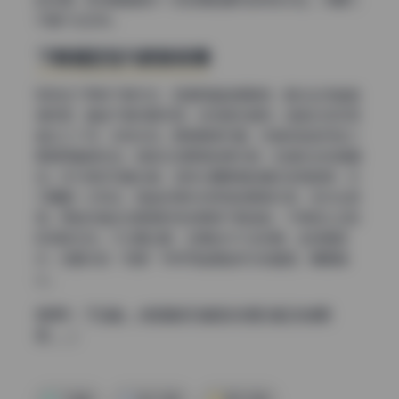
乎看不出区别。
下载稳定性与更新保障
我测试了两种下载方式，百度网盘速度稳定，配合会员能跑
满带宽；直链下载则更灵活，支持断点续传。链接已经存活
超过三个月，没有失效。更新频率方面，作者承诺每月至少
更新两套新作品，目前已经更新到第50部，后续还会持续增
加。作为网红写真合集，这种长期更新的模式非常难得，你
只需要一次购买，就能获得未来所有的更新内容，性价比很
高。而且作者会在更新时同步更新下载链接，不用担心过段
时间就失效。不过要注意，资源包内不含视频，全部是图
片，标题中的“视频”字样可能是指另外的套图，需要确
认。
直通车：
千岛酱 – 微密圈系列套图&视频[4套](持续更
新……)