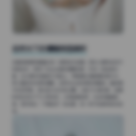
自然光下的慵懒氛围解析
这套图集里我最喜欢的一组侧逆光拍摄。阳光从模特左后方
斜射进来，照亮了发丝边缘和肩膀轮廓，形成一层金色光
晕。主光源没有直接打在脸上，而是通过墙壁漫反射补光，
所以面部依然柔和细腻。这种光比控制得非常精准，暗部细
节没有死黑，高光部分也没有过曝。从影子长度判断，拍摄
时间应该在下午三四点钟，太阳角度较低，光线带着暖色
调，正好贴合“不想起床”的主题，有一种午后赖床的松弛
感。