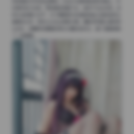
有很强的方向性和包裹感。光线打在模特脸颊和锁骨上，形
成强烈的立体感，而背景逐渐暗下去，自然产生纵深感。这
种光线的魅力在于，它不需要额外的调色就能让皮肤呈现出
健康的光泽，同时让头发丝根根分明。摄影师特意让模特侧
头迎光，使鼻梁和嘴唇的高光位置恰到好处，整个画面像镀
了一层蜜糖。