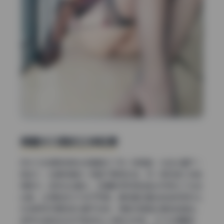
侧窗光勾勒的立体轮廓
另外几张某房间侧光场景展示了另一种思路：光线从窗户一
侧进入，在模特身体一侧留下明亮区域，另一侧则落入深色
阴影中。这种光比略大，但摄影师利用白色纱帘柔化了光线
边缘，让阴影部分不至于死黑。模特靠在窗边的姿势正好让
光线照亮手臂和部分躯干线条，阴影则强调出身体的曲线。
这种光线的妙处在于能突出人物的立体感，又不失温馨氛