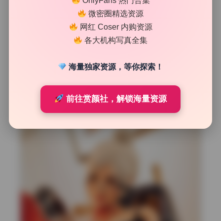
OnlyFans 热门合集
阴天漫射光的均匀质感
微密圈精选资源
网红 Coser 内购资源
有几张室内场景明显是多云天拍摄。天空的云层像巨大的柔
各大机构写真全集
光箱，把光线均匀地散落在整个空间里。这种光线没有明确
方向，模特脸上的明暗过渡非常自然，几乎看不到明显阴
影，很适合表现少女写真的纯净感。反光率较高的白色床单
海量独家资源，等你探索！
和浅色墙壁成了天然的反光板，从下方给人物补光，让眼部
神采更突出。这种光线条件下，摄影师可以放心使用较大光
前往赏颜社，解锁海量资源
圈，不用担心中间调细节丢失。