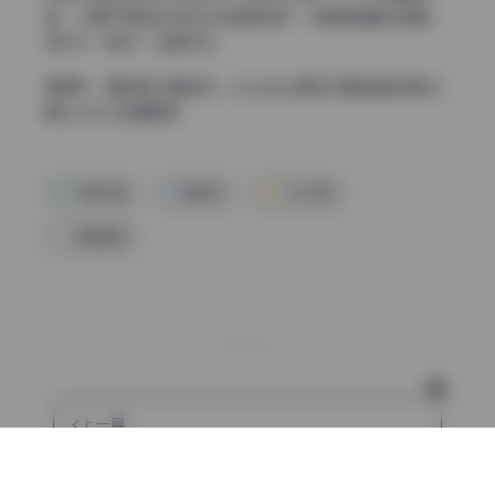
围。从窗户照射进来的光线角度较低，说明是清晨或傍晚，
正好与“赖床”主题呼应。
直通车：
夏鸽鸽不想起床 – Cosplay美女写真全套合集32
期 [5.9G] 持续更新
写真合集
夏鸽鸽
少女写真
高清图集
上一篇
Peachmilky 14.2G无水印精选写真合集 持续更新