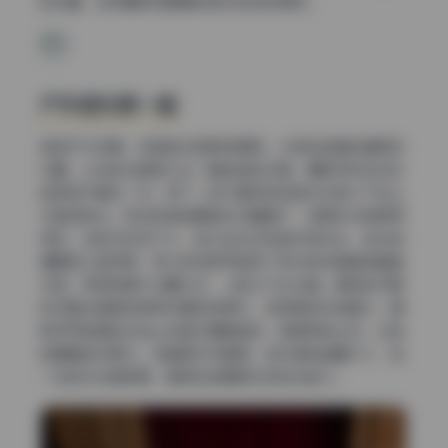
的位置，这样鼻梁和颧骨的高光就特别漂亮。
户外逆光那一组
换到户外场景，这组逆光图很有意思。太阳在她身后偏低的
位置，头发的边缘被勾出一圈金色的光晕。摄影师应该站在
她正前方偏右一点，用了一块大面积的白色反光板从下往上
补脸部的光。我发现她的眼神光位置偏下，说明反光板离得
很近。当时风应该不大，因为发丝没有被吹得太乱。逆光拍
摄最怕人脸死黑，所以现场很可能用了测光表或者直接看直
方图，保证背景不过曝太多，人脸又不会太暗。模特的手臂
和衣服边缘都有那种好看的轮廓光，这就是逆光的魅力。摄
影师可能是趴在地上或者半蹲着拍的，角度微微上仰，让她
的腿看起来更长。这套美女写真里，逆光图的数量不少，每
一张的光位都很稳，看得出拍摄团队的控光能力。