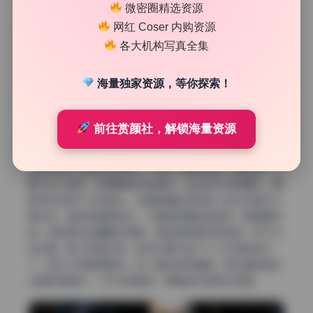
微密圈精选资源
网红 Coser 内购资源
各大机构写真全集
傍晚顺光那一组
海量独家资源，等你探索！
傍晚时分的顺光拍摄，这组是另一种感觉。太阳快落山的时
候，光线变得很柔很暖，颜色偏橙红。摄影师让模特正面迎
前往赏颜社，解锁海量资源
着光，脸上几乎没有阴影，肤色显得特别通透。这种光线下
不需要太多辅助工具，有时候直接用自然光就很好看。我猜
当时可能只在相机左侧加了一块小小的泡沫板，稍微提一下
眼下的三角区。背景是逆光的树林，远处有淡淡的霞光。摄
影师应该用了长焦镜头，压缩背景的同时把人物从环境中分
离出来。她的表情很放松，不是那种硬拗的姿势，更像是抓
拍。这种顺光拍摄看似简单，其实很考验时间选择，早了光
线太硬，晚了色温太低。现场大概只拍了十几分钟就收工
了，因为夕阳落得很快。这一套性感写真里，顺光图的色彩
过渡非常自然，几乎没有断层，原档的优势就在这里。