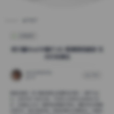
POST
私房图库
奈汐酱Nice139套97.4G 高清原档画册 无
水印资源包
2026年5月19日
0 评论
164
看着这套图，我大概能想象出拍摄时的场景——窗户在左
边，右前方放了块反光板。午后两三点钟的光线斜斜打进
来，在她脸上拉出一道柔和的明暗交界线。摄影师应该是蹲
在低机位，镜头微微仰起，把她的身形拉得更修长。这套奈