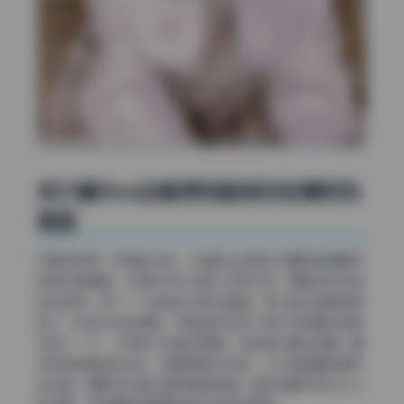
奈汐酱Nice这套原档画册的拍摄现场
复盘
还是回到第一张图的光感。从她脸上的高光位置和背景窗帘
的透光程度看，光源方向大约是十点钟方向。摄影师站在她
的左前侧，用了一个金色反光板补暖调，所以她右侧脸颊保
留了一点点冷灰的阴影。我猜当时还用了柔光布把窗光稍微
扩散了一下，不然影子边缘会更硬。这种室内窗光拍摄，最
讲究的就是控制光比，既要保留立体感，又不能把暗部细节
全吃掉。摄影师大概让模特稍微侧身，脸转向窗户四分之三