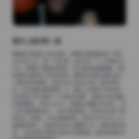
室内人造光那一组
再看室内那组用人造光的图。从眼神光里能看到两个光源，
主光在右上方，是一个柔光箱，左前方有一个小功率的LED
补光。背景用了暖色的氛围灯，所以整体色调偏橙黄，但皮
肤颜色还是保持了自然的粉白。摄影师应该是让模特坐在一
个黑色绒布背景前，这样光线不会到处反弹，质感会更扎
实。主光高度比模特稍高一点，模拟从头顶洒下来的感觉。
我发现她下巴下面有一小片很淡的阴影，说明主光的位置控
制得很精准，没有让光太平。这组照片的瞳孔反光很小，因
为柔光箱的面积够大，光线扩散得很好。现场应该还用了旗
板挡住一些漏光，防止背景被照亮。这种布光方式在coser
套图里很常见，但能控制到这么细腻的不多。这套写真合集
里，人造光的部分甚至比自然光还要耐看，皮肤的质感和衣