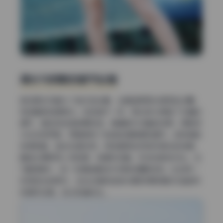
高光与阴影的细节处理
很多美女写真为了追求白幼瘦，会直接把高光提亮到过曝，
导致面部轮廓丢失。但这组不一样，高光部分保留了丰富的
细节，甚至有些微的颗粒感，像是胶片扫描的效果。阴影部
分也没有死黑，而是保持了足够的透明度和细节。这种调色
非常耐看，适合反复欣赏。特别是那些带有环境光的场景，
暖色光源照亮人物轮廓，背景则压暗，形成戏剧性对比。在
11套图集中，每一张都能看到对光影的细腻控制。比如有一
张侧逆光的照片，发丝边缘的金色光晕和阴影里的冷蓝色形
成强烈反差，但又和谐共生。