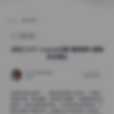
POST
制服写真
奶妈三水子 cosplay合集11套高清大图稀
有资源包
2026年6月26日
0 评论
67
这组的色调太舒服了，一看就是后期用心调过的，不是套个
滤镜就完事。整体偏暖，饱和度中等偏低，带着明显的复古
褪色感。肤色处理得特别自然，没有那种假白的塑料感，反
而透出肌肤本身的质感。尤其是几张在室内暖光下的照片，