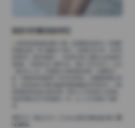
肤色与环境的色彩呼应
人物的肤色是调色的重中之重。这组里肤色呈现出一种健康
的暖粉色调，既不蜡黄也不惨白。与背景中的木质、布料颜
色相呼应，整体和谐统一。有些图片里人物服饰上的蓝色或
者绿色，与肤色形成小面积对比，增加了视觉冲击力。比如
一套古风cos中，红色服饰与绿色植物背景，本身是互补
色，但调色师有意降低了双方的饱和度，让画面既鲜明又柔
和。这样的色彩处理让整套高清图集看起来非常专业，不是
简单套用预设能达到的效果。奶妈三水子的表现力也很棒，
她的表情和动作与氛围融为一体，让二次元写真有了电影
感。
套图汇总：
奶妈三水子 – Cosplay美女写真全套合集11套
持续更新