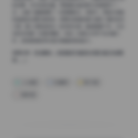
的纹理，并没有被压暗，而是通过曲线把中间调提亮了一
点，让整个画面像蒙了一层薄薄的纱，很透气。而且对绿色
和蓝色的处理尤其克制，把原本鲜艳的草木调成了偏灰的豆
沙绿，跟人物肤色搭在一起特别协调。整组图看下来，你会
发现没有哪一张是炸眼的，但每一张都让你忍不住多看几
秒，这就是调色师对色彩情绪的把控能力。
查看全集：
奶白鹿神 – 微密圈系列套图&视频[8套](持续更
新……)
coser套图
奶白鹿神
美女写真
高清写真