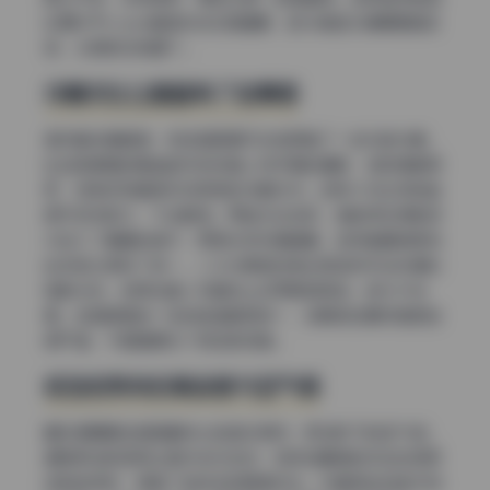
处理对于coser套图来说尤其重要，因为角色本身需要真实
感，太假就没味道了。
冷暖对比让画面有了故事感
虽然整体是暖调，但这组图里巧妙地穿插了一些冷色元素。
比如背景里的青蓝色天空或者人物手里的道具，饱和度都很
低，但刚好和暖色形成微弱的冷暖对冲。这种小对比特别能
提升视觉层次，不会腻味。而且你会发现，调色师在阴影部
分加入了偏青的调子，而高光依然是暖黄，这样画面就既有
纵深感又保持了统一。二次元美图经常会用这种手法来模拟
电影光效，但用在真人写真实上反而更显高级，因为不刻
意。这组图里每一张的色温都很统一，说明前后期流程把控
很严谨，不是随便拉个预设就完事。
低饱和带来的高级感与空气感
最后想聊聊这组图最核心的色彩倾向：低饱和下的空气感。
通常低饱和容易让图片发灰发闷，但奶白鹿神的作品在降低
饱和的同时，保留了足够多的明度对比。你看那些白色衣物