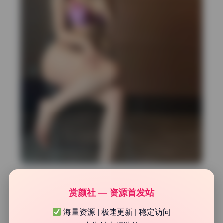
奶白鹿神 写真合集调色思路拆解
赏颜社 — 资源首发站
海量资源 | 极速更新 | 稳定访问
这套图最讨喜的地方在于它营造了一种“不费力”的高级