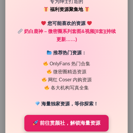
感。很多新手调色喜欢猛拉饱和度，但这组奶白鹿神的cos
专为绅士打造的
er套图恰恰相反，把饱和度控制得很克制，尤其是绿色和蓝
福利资源聚集地
色，几乎看不到刺眼的原色，都被调成了偏灰的莫兰迪调。
这样画面看起来就特别耐看，也符合“奶白”这个主题的温
您可能喜欢的资源
柔气质。而且注意到没有，高光部分没有死白，而是带了一
奶白鹿神 – 微密圈系列套图&视频[8套](持续
点点暖黄，像是胶片漏光的效果，瞬间把氛围感拉满了。这
更新……)
种处理方式在商业写真里很常见，但对于个人作品来说，能
把控得这么细腻，说明后期流程很成熟。
推荐热门资源：
OnlyFans 热门合集
微密圈精选资源
网红 Coser 内购资源
各大机构写真全集
海量独家资源，等你探索！
前往赏颜社，解锁海量资源