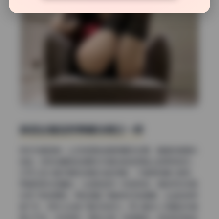
肤色处理自然得像没修过一样
很多写真图集一上来就把肤色磨得毫无纹理，看着就像塑料
娃娃。但奶白鹿神这组美女写真在肤色保留上做得特别好。
你可以放大看手臂和锁骨区域的阴影，不是那种暴力提亮，
而是用柔光层叠加，让皮肤自带一种透亮感。调色师应该是
先用了肤色蒙版，单独调整了黄色和红色通道，让血色感保
留下来，同时又去掉了暗沉的部分。所以整体人物看起来健
康又干净，没有那种“漂白过度”的假面感。这种自然肤色