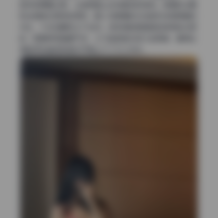
自然的明暗过渡，让皮肤看上去有真实的质感。背景的淡黄
和浅绿被压得特别柔和，跟人物裙摆的米白色形成很舒服的
对比，不会抢眼但又不会闷。这种调色思路其实挺考验功底
的，既要保证画面干净，又不能把色彩层次全丢掉，看得出
调色师在曲线和色彩平衡上下了不少功夫。