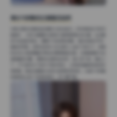
高光与阴影的过渡是否自然
光影过渡往往是检验后期功力的试金石。奶茶味的包子的写
真集中，大部分画面的光影层次都保留得比较丰富，比如面
部T区的自然高光、颧骨下方的柔和阴影，都没有被拉平或
硬推成死黑。但我发现有几张在室内人造光下的片子，背景
和主体之间的明暗交界线处理得稍显生硬，尤其是肩部与白
墙接触的位置，阴影的边缘有些锐利，缺少空气感。相比之
下，户外自然光下的片子就好很多，从亮部到暗部的渐变非
常顺滑，肤色也跟着光线变化显得有呼吸感。少数片子的暗
部提亮后出现了轻微的噪点，但不算严重。