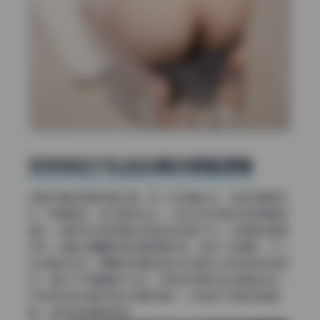
奶茶味包子私拍合集的修图逻辑
这套50套的高清写真合集，我一张张翻过去，发现后期团队
对“保留真实”这件事有执念。大部分成片都没有用强磨皮
插件，皮肤毛孔和肌理线条被妥妥地留下来，尤其是近距离
特写，能看见鼻翼两侧的细微颗粒感。但到了全身照，为了
迎合整体光感，肩膀和锁骨的高光区域偶尔会有轻微涂抹痕
迹，虽然不仔细看看不出来，但我这种细节控还是能抓包。
好在所有液化都收敛在合理范围内，没有把下巴推成蛇精
脸，这种克制值得点赞。