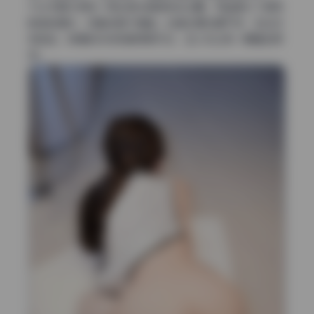
不过手臂外侧有一两处高光稍微有点过曝，可能是为了提亮
肤色的硬拉，但整体瑕不掩瑜。边缘处理也算干净，发丝没
有粘连，背景的杂物规避得很巧妙，至少没让我一眼看到穿
帮。