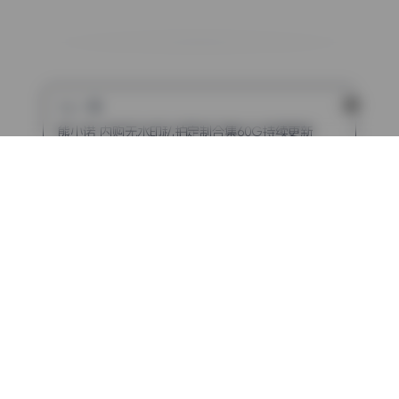
上一篇
熊小诺 内购无水印私拍定制合集60G持续更新
下一篇
辰辰ChenChen(JVID) 写真合集7套无水印原档持续更新
评论（已关闭）