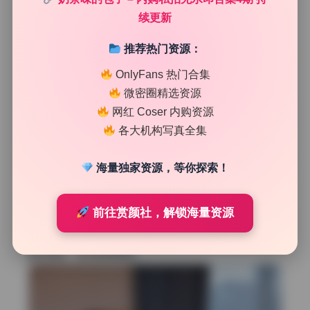
续更新
推荐热门资源：
OnlyFans 热门合集
微密圈精选资源
边缘处理和背景分离的细节
网红 Coser 内购资源
我专门盯着发丝和背景交接的地方看。奶茶味的包子这套图
各大机构写真全集
中，大部分边缘处理得相当干净，发丝没有出现那种生硬的
抠图痕迹。有几张逆光拍摄的，发丝边缘有一圈淡淡的自然
海量独家资源，等你探索！
光晕，后期不仅没把光晕抹掉，反而保留了那种柔和的过
渡，这让画面看起来更立体。不过有一张侧脸特写，右侧头
发和深色背景的边界稍微有点锐化过度，出现了细微的白色
前往赏颜社，解锁海量资源
描边，虽然不影响整体观感，但严格来说算是一个修图破
绽。背景上的杂色被统一成了类似的明度，没有出现突兀的
色彩断层，这点做得挺稳。