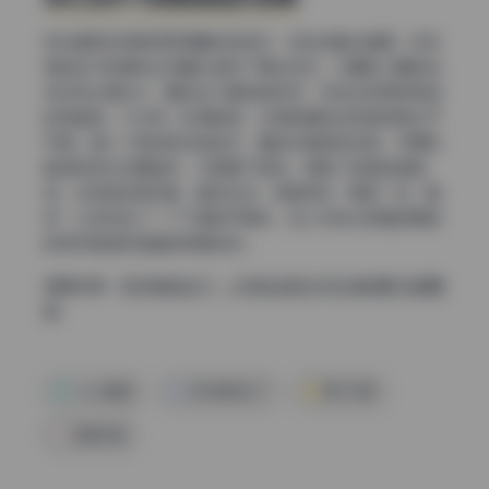
液化是很多修图师容易翻车的地方，但在这套合集里，奶茶
味的包子的身材比例基本维持了原生状态。大腿和小腿的线
条没有过度拉长，腰线也只是轻微收窄，没有出现那种奇怪
的弯曲感。不过有一张侧卧图，右侧肋骨的线条被修得过于
平滑，缺少了自然肌肉的起伏，看起来稍微有点假。手臂和
脸部的液化还算自然，尤其是下颌线，保留了轻微的棱角
感，没有推成网红脸。整体来说，修图师在“美型”和“真
实”之间找到了一个不错的平衡点，至少没有让我看到明显
的变形破绽或扭曲的背景线条。
查看全集：
奶茶味的包子 – 内购私拍无水印合集4期 持续更
新
coser套图
奶茶味的包子
美女写真
高清写真