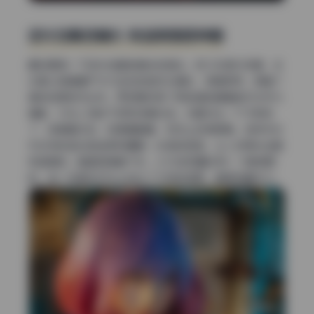
逆光加暖色辅光 制造氛围感神器
最后要提一下逆光加暖色辅光的组合。有几张室内场景，主
光是从背面窗户外打进来的自然光模拟，很硬很亮，把整个
身体轮廓烘托出来。而正面则用了低色温的暖黄色灯光作为
辅助，打在人物的下巴和锁骨区域。冷暖对比一下子就有
了，背景偏冷白，前景偏暖黄，视觉上非常舒服。这种布光
方式特别适合营造那种慵懒、私密的氛围，让人觉得光线是
有温度的。整套图集看下来，6.4G的容量没有一寸是浪费
的，每一张都在灯位上给出了不同的答案，值得收藏学习。