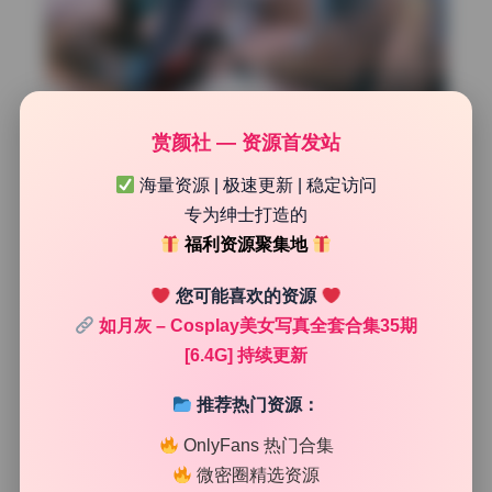
赏颜社 — 资源首发站
海量资源 | 极速更新 | 稳定访问
侧面硬朗主光 塑造脸部骨骼感
专为绅士打造的
再来看看另一组场景，这里换成了纯粹的侧光。光源大概在
福利资源聚集地
人物左侧两米左右，高度与人脸持平。这种灯位特别能突出
面部结构，颧骨、鼻梁的阴影被拉得很长，过渡非常锋利，
您可能喜欢的资源
给人一种略带冷艳的距离感。摄影师没有在右侧加任何辅助
如月灰 – Cosplay美女写真全套合集35期
光，让另一边脸完全沉入阴影中。这种大光比拍法，放在这
[6.4G] 持续更新
套美女写真里，反而增加了一种故事感，不是那种平铺直叙
的甜美，而是更有张力的情绪表达。每张图的布光思路都很
推荐热门资源：
清晰，翻看的时候能明显感觉到摄影师在刻意通过灯位变化
来切换氛围，从硬朗到柔和，过渡得很自然。
OnlyFans 热门合集
微密圈精选资源