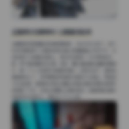
正面柔光加眼神光 让画面活起来
当需要表现更细腻的表情和眼神时，布光方式又变了。有几
张特写明显用了大面积的柔光箱从正面略偏上方向下打，光
线非常均匀地铺在皮肤上，高光区域呈现一大片柔和的过
渡，而不是刺眼的点光源。同时，瞳孔里能看到清晰的眼神
光，是一个小小的矩形或者圆形窗口。这种光线下，模特的
情绪被放大了，任何细微的表情变化都逃不过镜头。而且因
为光线够柔，服装的材质比如蕾丝或者丝绸的纹理也被很好
地保留了下来，没有出现曝光过度的惨白。这套图集在器材
选择和灯位调试上，确实花了不少心思。