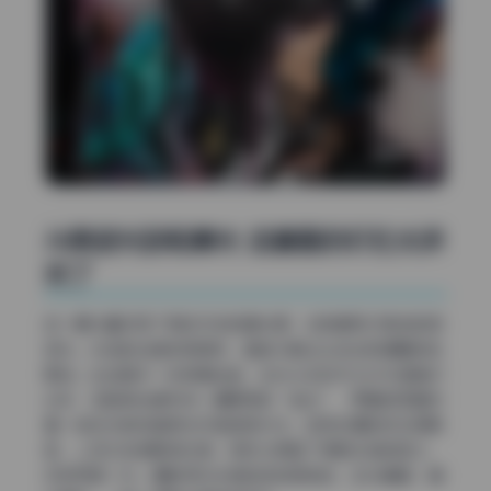
从侧逆光到轮廓光 这套图的灯位太讲
究了
这一期大量采用了侧后方来的硬光源，也就是我们常说的侧
逆光。光线的边缘非常锋利，直接勾勒出头发丝和肩膀的轮
廓线。比如其中一张侧身站姿，主光从右后方大约45度角打
过来，在脸颊边缘形成一道明亮的“金边”，而面部正面则
靠一块反光板或者柔光灯做微弱补光。这样处理的好处很明
显，人物立体感瞬间拉满，同时又保留了阴影区域的层次，
没有死黑一片。摄影师对光质的控制很老练，主光偏硬，辅