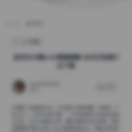
POST
SSS典藏
如月灰35期6.4G高清图集 无水印资源打
包下载
2026年5月23日
0 评论
50
仔细看了这套图的布光，主光辅光分得很清楚，氛围感一下
就上来了。如月灰这第35期，一打开就是教科书级别的侧逆
光运用，光比拉得相当大胆。摄影师明显没走安全牌，而是
用硬朗的轮廓光先把人物从背景里剥离出来，再配合柔和的