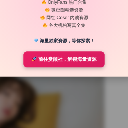
OnlyFans 热门合集
装的纹理。孙乐乐穿的棉麻衬衫和灯芯绒短裤，材质本身就
微密圈精选资源
。场景选择上，老旧公寓的楼梯间、摆满旧书报的角落，还
网红 Coser 内购资源
实。光线几乎都是自然光加一面反光板，靠近窗户的位置用
各大机构写真全集
动作上她很少直视镜头，更多是低头翻书、倚靠门框或者整
整组图看起来像她在记录自己的生活日志。
海量独家资源，等你探索！
前往赏颜社，解锁海量资源