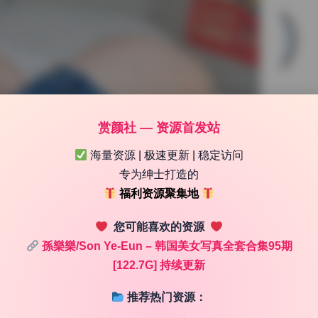
赏颜社 — 资源首发站
海量资源 | 极速更新 | 稳定访问
专为绅士打造的
福利资源聚集地
您可能喜欢的资源
孫樂樂/Son Ye-Eun – 韩国美女写真全套合集95期
[122.7G] 持续更新
推荐热门资源：