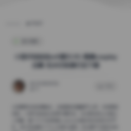
POST
国风摄影
小容仔咕咕咕w41期15.9G 高清cosplay
合集 无水印资源打包下载
2026年5月17日
0 评论
74
从前期策划到后期输出，这组图的质量属于上乘，没有明显
短板。小容仔咕咕咕w的第41期作品，在光影控制上尤其让
人惊喜，整个15.9G的高清cosplay合集没有多余的水印干
扰，实打实地展示了什么叫用心做图。无论是户外自然光的