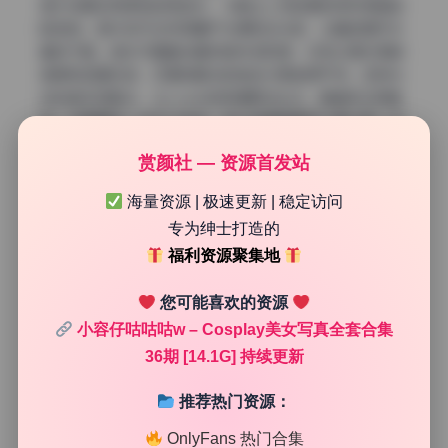
室外场景多用柔和的侧逆光，勾勒出人物轮廓的同时保留皮
肤质感。室内则巧妙利用窗户光源和反光板，让暗部细节丰
富却不脏。色彩方面整体偏向自然饱和度，没有过度拉高鲜
艳度导致塑料感，红唇和服饰的色块分离做得干净。这种光
线加色彩的配合，让coser的表情更加生动，情绪传达很直
接。如果要挑一点学习空间，部分夜景画面可以再大胆一点
用冷暖对比，目前稍微偏保守，但整体依然在优秀线以上。
赏颜社 — 资源首发站
海量资源 | 极速更新 | 稳定访问
专为绅士打造的
福利资源聚集地
您可能喜欢的资源
小容仔咕咕咕w – Cosplay美女写真全套合集
36期 [14.1G] 持续更新
推荐热门资源：
OnlyFans 热门合集