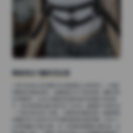
情绪表达与整体完成度
小容仔咕咕咕w的这期作品在情绪调动上很有层次，从俏皮
的眼神到安静的神态，每套服装对应不同的氛围。摄影师很
会抓取瞬间，比如头发飘起的弧度或者手指轻触下巴的细
节，这些微表情让静态图片有了动态感。整套看下来像在读
一个有起承转合的小故事，不是单纯的摆拍堆砌。最值得其
他摄影师学习的地方在于场景和服装的搭配逻辑，没有为了
华丽而硬塞不搭的元素，每一张图都有明确的主题支撑。如