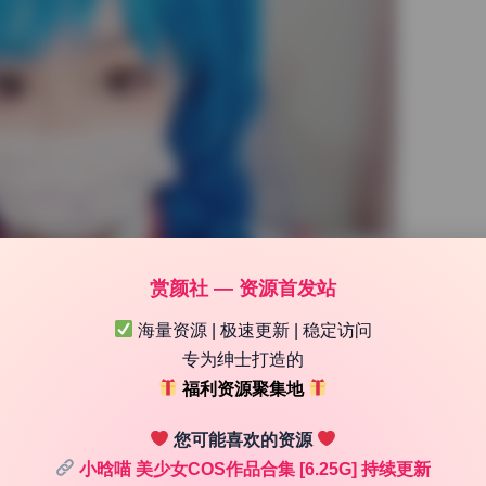
赏颜社 — 资源首发站
海量资源 | 极速更新 | 稳定访问
专为绅士打造的
福利资源聚集地
您可能喜欢的资源
小晗喵 美少女COS作品合集 [6.25G] 持续更新