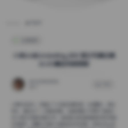
POST
私房图库
小林Lin@Linxiaoting_828 美女写真合集
26.5G精选持续更新
2026年6月20日
0 评论
61
从原片到成片，我看出了大致的后期流程：先提曝光，再压
高光，最后加了一点青色阴影。这套逻辑几乎贯穿了整组小
林Lin美女写真的调色方向，目的是让肤色更通透的同时保留
环境细节。提曝光主要针对面部和织物纹理，压高光防止背