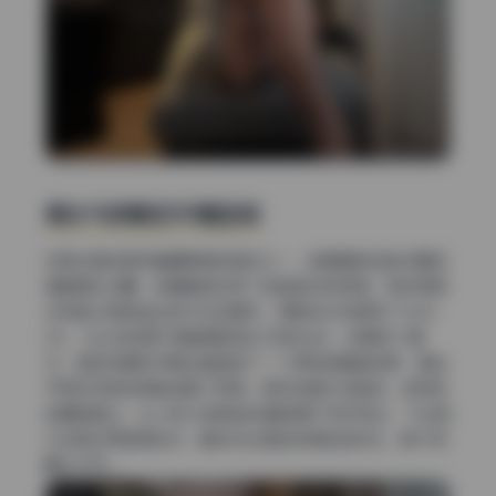
高光与阴影的平衡控制
压高光是这组写真最明显的操作之一。背景里的白色衣服和
墙壁原本过曝，后期直接拉低了白色色阶和亮调，同时用高
光恢复工具把溢出部分拉回细节。阴影部分则提亮了大约1
5%，让头发和裙子褶皱里的层次浮现出来。这里有个细
节：她的锁骨和手臂边缘被做了一个柔和的暗角效果，相当
于用反向渐变滤镜压暗了四周，把视线集中在脸部。这种前
后期的配合，让小林Lin的肤色在暗背景下依然突出，不会因
为压高光而显得发灰。整体对比度控制得恰到好处，既不刺
眼又不平。