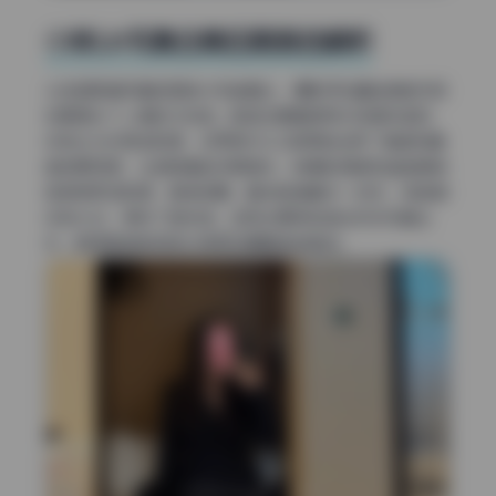
小林Lin写真合集后期调色解析
从这组高清写真的颜色分布能看出，摄影师在基础调色阶段
刻意强化了人像的立体感。肤色主要靠提亮中间调来呈现，
没有过分拉高饱和度，反而用HSL工具单独压低了橙色和黄
色的明亮度，让皮肤看起来更哑光。背景的绿色和蓝色都被
轻微降低饱和度，避免抢眼。整体色温偏冷一点点，但色相
没有大动，保持了自然感。这种处理特别适合机构写真出
片，既保留皮肤质感又降低后期磨皮的痕迹。