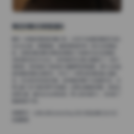
青色阴影的氛围渲染
最后一步青色阴影是点睛之笔。从成片中能看到暗部区域比
如头发边缘、裙摆褶皱、墙角阴影都带有一层淡淡的青蓝
色，这其实是后期在阴影色调里加了色相200左右的青色，
饱和度控制在8%左右。这样做的好处是让画面多了一层冷
调氛围，同时避免了肤色因为偏黄而显得油腻。裙子上的蓝
色和青色阴影互相呼应，形成了一种低饱和度的莫兰迪色
系。对比很多同类型写真，这种青色阴影不会喧宾夺主，反
而让整个空气都变得干净清透。如果去掉青色阴影，肤色会
显得太暖，整体会失去高级感。所以这步虽然小，但决定了
整套图的气质。
查看更多：
小林Lin@Linxiaoting_828 作品合集 [26.5G]
持续更新