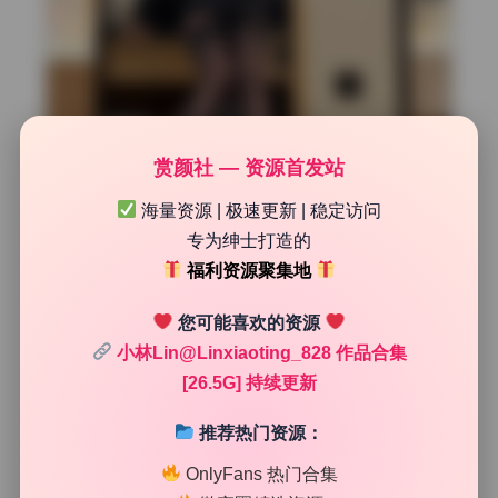
赏颜社 — 资源首发站
海量资源 | 极速更新 | 稳定访问
专为绅士打造的
福利资源聚集地
您可能喜欢的资源
小林Lin@Linxiaoting_828 作品合集
曝光与对比度的基础调整
[26.5G] 持续更新
第一眼就能看出原片曝光偏暗，所以后期把整体曝光提了约
推荐热门资源：
0.7挡，重点提升脸部受光区域的亮度。对比度没有大幅增
加，反而稍微拉高了阴影细节，防止黑色部分死黑。这一步
OnlyFans 热门合集
在美女写真里很常见，但小林这张图还做了局部提亮：用径