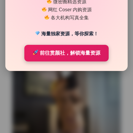
微密圈精选资源
向滤镜单独把眼神光和嘴唇周围加了0.3挡曝光，让眼睛更亮
网红 Coser 内购资源
嘴唇更饱满。同时色温微微向蓝色偏移了200K左右，消除室
各大机构写真全集
内黄光造成的偏黄。对比原片成片，你会发现暗部噪点被刻
意保留了一点，反而增强了胶片的颗粒感。
海量独家资源，等你探索！
前往赏颜社，解锁海量资源