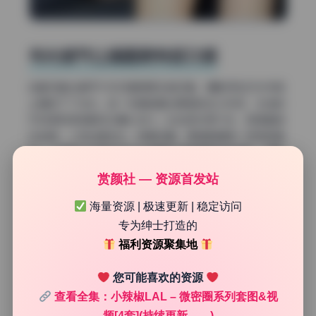
布光细节让画面更有层次感
这套写真合集可不仅仅是把美女拍好看，摄影师在灯光布局
上确实下了功夫。每一张都能看出明显的主次关系，光线的
方向感和质感都经过精心设计。比如逆光那几张，氛围直接
拉到满，人物边缘发光，背景压暗，像电影截图一样有叙事
性。小辣椒LAL的形态在光线里被勾勒得很有线条美，不管
是侧身还是正面，灯光都在悄悄引导视线。
赏颜社 — 资源首发站
海量资源 | 极速更新 | 稳定访问
专为绅士打造的
福利资源聚集地
您可能喜欢的资源
查看全集：小辣椒LAL – 微密圈系列套图&视
频[4套](持续更新……)