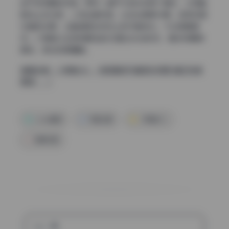
走干净无暇的风格。而另一组户外逆光则用了硬光，太阳直
射加上反光板，人物边缘利落，头发丝根根分明。这种软硬
交替的处理，让整组图在视觉上有节奏变化，不会审美疲
劳。小辣椒LAL的表情和姿态也配合光线状态，硬光时眼神
更锐，柔光时更慵懒。
查看全集：小辣椒LAL – 微密圈系列套图&视频[4套](持续
更新……)
coser套图
写真合集
小辣椒LAL
高清写真
上一篇