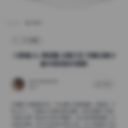
POST
SSS典藏
小辣椒LAL 微密圈 合集打包 写真合集20
套4K原档实时更新
2026年5月31日
0 评论
63
仔细看了这套图的布光，主光辅光分得很清楚，氛围感一下
就上来了。小辣椒LAL这套写真合集里，很多场景用了侧逆
光做主光源，配合反光板补亮面部，光比控制得很舒服。比
如室内那组，主灯从右后侧45度打过来，在人物轮廓上勾出