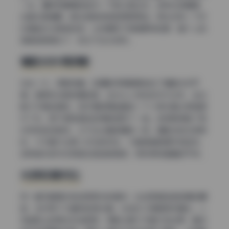
一边，鼻梁和颧骨的起伏一下就凸显出来。这种光质偏硬，
边缘过渡清晰，配合皮肤质感显得很高级。侧光还有一个好
处是能拉长脖颈线条，让锁骨和下颌角更有轮廓，整个人的
棱角感被强化了，但又不会太锐利。
辅助光补亮阴影
光比一大，阴影就重，但摄影师很聪明地加了辅助光来平
衡。像那张浴室场景的图，主光从人物右后方打过来，左边
脸几乎是全黑的，但仔细观察能看到一个小柔光箱从低角度
补了光，把下颌和耳后的阴影提亮了一档。这样既保留了侧
光带来的戏剧性，又不会让暗部糊成一团。辅助光的光质很
软，几乎看不出第二灯位的存在，只是悄悄把细节救回来。
这种偷补的方式很适合营造氛围感，同时保持画面的干净。
光质软硬对比
同一套写真里也有纯用柔光的情况，比如那组白色背景的棚
拍，主灯用了大面积的柔光箱，光线均匀得像阴天窗光。人
物皮肤上的高光区域很宽，阴影过渡几乎看不到边界，整体