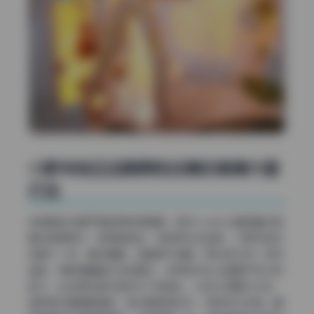
小野寺地瓜这期原档合集的高清大图
打包
这组图的冷暖平衡做得特别聪明。很多cosplay套图喜欢把
整体调得很冷，显得皮肤白，但容易失去血色。小野寺地瓜
这套不一样，整体偏暖，但暖得不油腻。高光部分带一点奶
油色，阴影里藏着淡淡的青灰，这样的对比让画面干净又有
层次。比如那些室内自然光下的镜头，光线从侧面打过来，
皮肤受光面是暖调的，背光面微微发冷，特别有立体感。暗