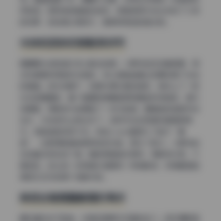
呼吸感。那种微微褪色的感觉，很像老照片洗出来放了几年
的效果，但锐度又很现代，是那种高级的复古味。
光线和色彩的搭配很讲究
再聊聊光线和色彩怎么配合的吧。小野寺地瓜这套图里，很
多张都是利用自然光拍的，但从调色能看出后期加强了光线
的情绪。逆光场景下，轮廓光原本是白色的，被染上了一层
淡淡的暖黄色，整个画面就像黄昏那段黄金时间拍的。室内
场景里，阴影部分故意留了一点冷色调，跟暖色的皮肤形成
互补，立体感马上就出来了。这种手法在高清写真里很常
见，但能做自然的不多。有些coser套图为了追求“通
透”，会把阴影直接提亮变成灰色，丢失了层次。小野寺地
瓜这套没有犯这个错，暗部保留色彩倾向，阴影有内容，不
是空的。这让每一张高清大图都有一种电影感，仿佛截图自
某部文艺片的某个安静片段。
肤色处理是整套图的亮点
最后重点说下肤色，毕竟这是美女写真的命门。很多摄影爱