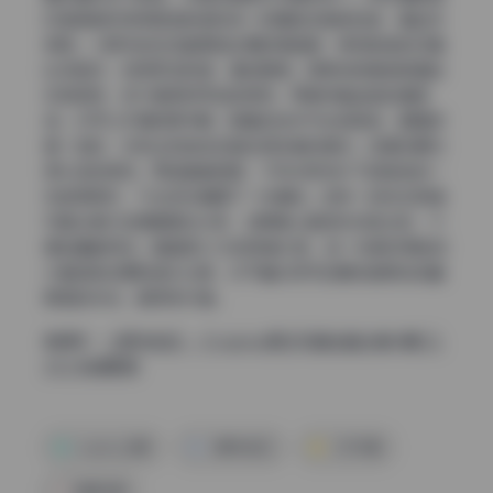
好者调色时容易把皮肤调成统一的橘色或者惨白色，看起来
很假。小野寺地瓜这套原档处理的思路是：保持肤色的红黄
比例自然，但降低饱和度，增加明度。简单说就是皮肤看起
来很透亮，但不是那种死白的高亮，而是带着血色的通透
感。你可以仔细观察手腕、膝盖这些关节处的肤色，跟面部
是一致的，没有出现色块或者发绿发紫的情况。这是后期功
底扎实的表现。而且整套图里，不同光照条件下的肤色统一
性做得很好，不会这张偏橘下一张偏粉。这种一致性在高清
写真合集打包里面是加分项，说明是认真逐张校色过的，不
是批量套预设。整套图2.2G的高清大图，每一张都经得起放
大看皮肤纹理和色彩过渡，对于喜欢研究后期或者单纯收藏
美图的来说，都很有价值。
直通车：
小野寺地瓜 – Cosplay美女写真全套合集14期 [2.
2G] 持续更新
cosplay合集
小野寺地瓜
少女写真
高清写真