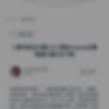
POST
制服写真
小野寺地瓜14期2.2G 原档cosplay合集
高清大图打包下载
2026年5月11日
0 评论
170
这组的色调太舒服了，一看就是后期用心调过的，不是套个
滤镜就完事。小野寺地瓜这期14期2.2G原档，整体走的是那
种带点灰调的复古胶片感，但又不过分做旧。饱和度压得刚
刚好，肤色没有那种惨白或者蜡黄的毛病，反而透着一层柔