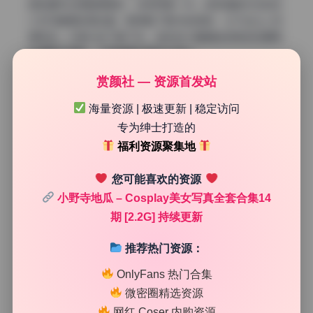
部的细节也保留得很好，没有死黑一片。这种调色方式放在
少女写真里非常吃香，既保留了胶片的质感，又不会让人觉
得陈旧。大图打包下载下来，每张放大看都能感受到后期那
种细腻的笔触，不是粗暴的磨皮加柔光。
赏颜社 — 资源首发站
海量资源 | 极速更新 | 稳定访问
专为绅士打造的
福利资源聚集地
您可能喜欢的资源
小野寺地瓜 – Cosplay美女写真全套合集14
期 [2.2G] 持续更新
推荐热门资源：
OnlyFans 热门合集
微密圈精选资源
网红 Coser 内购资源