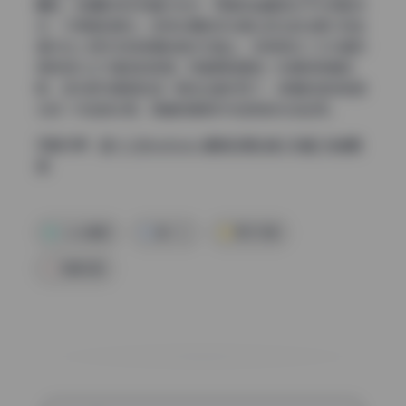
曝的，但摄影师没有填闪光灯，而是任由面部处于半剪影状
态，只保留轮廓光。这样处理的好处是让观众的注意力完全
集中在人物形态和背景的色彩交融上，非常契合二次元福利
那种梦幻又不真实的氛围。我看原档里有一张模特侧身回
眸，逆光把马尾辫的每一根发丝都点亮了，背景的树林被虚
化成一片金色光斑，简直就是教科书级别的光线运用。
完整资源：
星十三@xxshisan 最新资源合集 [40套] 持续更
新
coser套图
星十三
美女写真
高清写真