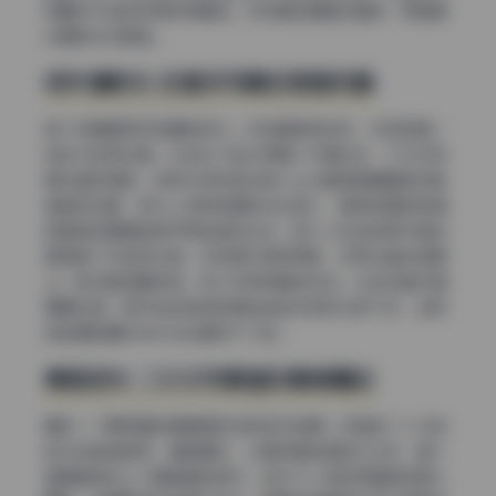
和曝光补偿控制得非常精准，没有靠后期硬拉暗部，而是靠
合理的光位取舍。
阴天漫射光 反差风写真的氛围利器
换个场景看阴天拍摄的部分。没有直射阳光时，天空就是一
块巨大的柔光箱，光线均匀地从四面八方漫过来，几乎没有
硬边缘的阴影。这种光特别适合拍coser套图里偏暗黑或情
绪感的主题，因为人物和背景的光比很小，模特的面部表情
和服装纹理都能被平等地呈现出来。星十三在这类照片里刻
意保留了天空的灰调，没有强行提亮阴影，反而让整张图蒙
上一层冷静的膜拜感。有几张穿制服的作品，光线沿着衣褶
慢慢过渡，把布料的质地和身体的起伏同时记录下来，这种
质感是影棚闪光灯永远模仿不了的。
黄昏逆光 二次元写真里的暖调魔法
最后一个要拆解的是黄昏时刻的逆光拍摄。日落前二十分钟
的光线色温极低，偏橙偏红，从模特身后直接打过来，整个
画面都被染上了暖融融的调子。逆光下人物的正面其实是欠