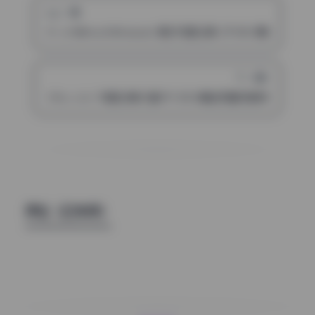
上一篇
ティナ@muchitinasub 美女写真合集 271GB 原图超清 打
下一篇
ブロッコリ 写真合集25套191.83G精选完整无删持续更新
评论（已关闭）