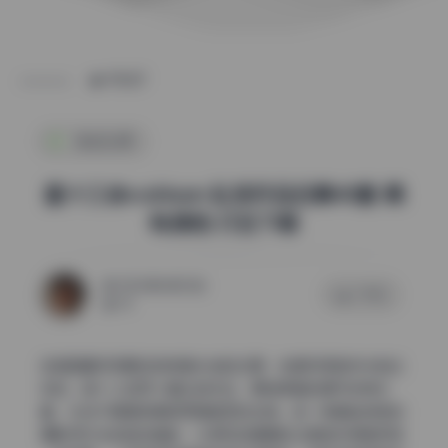
POST
纯欲私房
星十三@xxshisan 私拍作品合集40套 稀
有原档 打包下载
2026年6月23日
0 评论
42
这组图最抓我眼球的就是光线的处理，全是利用自然光拍出
来的。星十三这四十套私拍作品，原档保留的细节非常丰
富，光线不再是背景板而是真正的主角。每一帧都能感受到
摄影师对光的敏锐捕捉，从柔和到硬朗的过渡自然得像呼吸