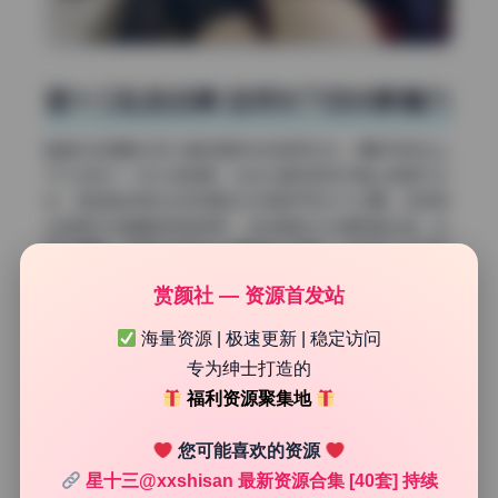
星十三私拍合集 自然光下的光影魅力
整套作品里最让我兴奋的是顺光的使用方式。摄影师选在上
午九点到十一点之间拍摄，光线从模特正前方偏上角度打过
来，把皮肤的高光区和阴影区拉得很开但又不过曝。这种顺
光拍美女写真最容易显得平，但这里因为光源高度合适，反
而在鼻翼、锁骨下方形成了细碎的小投影，立体感一下子就
出来了。尤其有几张室内靠窗的场景，阳光穿过窗帘变成漫
赏颜社 — 资源首发站
射柔光，模特脸上的毛孔几乎看不见，只有一层绒绒的光
晕，看着就像自带磨皮效果。
海量资源 | 极速更新 | 稳定访问
专为绅士打造的
福利资源聚集地
您可能喜欢的资源
星十三@xxshisan 最新资源合集 [40套] 持续