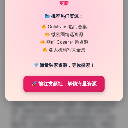
更新
推荐热门资源：
OnlyFans 热门合集
微密圈精选资源
网红 Coser 内购资源
各大机构写真全集
海量独家资源，等你探索！
侧逆光勾勒 丝足轮廓的黄金时刻
前往赏颜社，解锁海量资源
接下来要重点说说侧逆光的处理。下午四点左右的光线角度
很低，从模特斜后方射过来，正好在发丝边缘形成一条亮闪
闪的金边。这种光打在丝足上尤其绝，半透明的布料被光穿
透后，腿部的线条若隐若现，阴影部分则保留了肌肤的实
感，虚实对比特别抓人。拍这类高清写真最怕光比太大导致
暗部死黑，但这批原档里暗部细节保留得很完整，说明测光