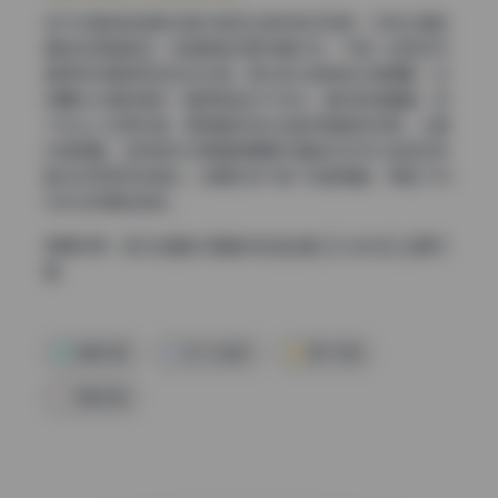
桃乃沐香奈的皮肤在图中呈现出自然的红润感，没有过度的
磨皮或滤镜痕迹。这组图色彩取向偏中性，不像一些网红写
真那样刻意提亮或加对比度。高光部分的肤色过渡细腻，没
有曝光过度的情况；暗部肤色也不发灰。整体色调偏暖，但
不会让人觉得失真，更像是现场光线自然映射的效果。从器
材角度看，这种色彩还原通常需要机身色彩科学扎实的机种
配合校正良好的镜头，后期应该只做了轻度调整，保留了RA
W文件的原始质感。
查看全集：
桃乃沐香奈 高清4K作品合集 [37.68GB] 资源下
载
制服写真
桃乃沐香奈
美女写真
高清写真