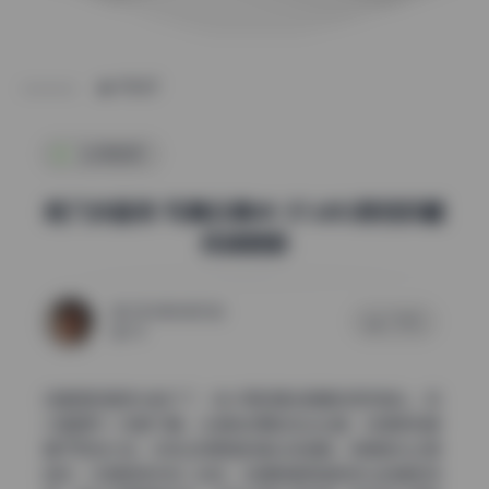
POST
私房图库
桃乃沐香奈 写真合集4K 37.68G原档珍藏
持续更新
2026年6月25日
0 评论
42
这套图的画质太能打了，估计用的是全画幅加定焦镜头，放
大看细节一点都不糊。从皮肤纹理到发丝边缘，锐度表现都
属于顶级水准，没有出现明显的紫边或色散。背景虚化过渡
自然，光斑圆润没有二线性，这通常是高端定焦头的典型特