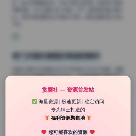
征。色彩还原偏真实系，没有过度拉饱和度，肤色层次保留
得很完整，估计后期只做了微调。对于一套高清写真资源来
说，这种成像质量完全对得起4K规格，原档珍藏的意义就在
于此。
桃乃沐香奈套图的高画质解析
这套作品最让我惊喜的地方在于即使放大到100%查看，画面
依然没有出现明显的噪点或伪色。这说明拍摄时的基础感光
度控制得非常好，大概率用了高像素机身搭配大光圈镜头。
赏颜社 — 资源首发站
从部分逆光场景来看，高光溢出控制到位，暗部细节也有足
够的信息量，不会死黑一片。整体影调过渡平滑，没有断
海量资源 | 极速更新 | 稳定访问
层，这在高反差环境下相当考验器材的动态范围。
专为绅士打造的
背景虚化的层次感
福利资源聚集地
虚化效果一直是定焦镜头的强项，这组图里前中后景的分离
您可能喜欢的资源