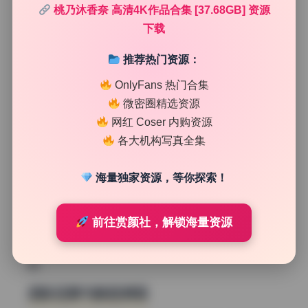
度做得很干净。人物主体锐利，而背景的光斑呈现柔和的圆
桃乃沐香奈 高清4K作品合集 [37.68GB] 资源
形，没有明显的口径蚀。在一些半身构图中，焦外过渡自
下载
然，没有突兀的界限，边缘点的虚化也保持了均匀。这种表
现通常需要85mm或135mm焦段配合f/1.4甚至更大的光圈
推荐热门资源：
才能实现，而且对焦精度要求极高，稍有不慎就会跑焦。从
实拍结果看，摄影师对焦很稳，每张图的人物眼部都清晰锐
OnlyFans 热门合集
利。
微密圈精选资源
网红 Coser 内购资源
暗光环境下的噪点控制
各大机构写真全集
有几张室内场景明显是在低照度下拍摄的，但画面依然保持
了相当纯净的质感。暗部区域没有出现明显的彩色噪点或亮
海量独家资源，等你探索！
度噪点，纹理细节保留得比想象中好。这种表现一般只有全
画幅传感器才能做到，特别是那些擅长高感的机型。估计拍
摄时ISO在800到1600之间，配合大光圈增加进光量，既保
前往赏颜社，解锁海量资源
证了快门速度又没有牺牲画质。暗部的色彩还原也没有偏
色，肤色依然是健康的暖调，说明相机的白平衡算法很靠
谱。
色彩还原与肤色表现