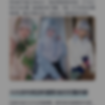
用在美女写真上特别加分，既能保留皮肤的质感，又不会让
高光区域过曝。整组图的调子偏暖，带着一点午后阳光的慵
懒味道，看起来随性却每一张都经过了精准的测光控制。
从光线布局到构图取舍的完整拆解
这组作品的打光方式很值得聊。樱梨梨的这套原档作品里，