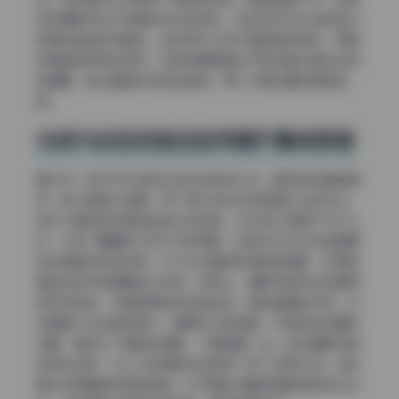
觉到摄影师在引导模特动态的同时，始终在关注光线的变化
和身体曲线的流畅性。每张照片之间不是割裂的单张，而是
有情绪连贯性的序列。这种拍摄思路对于做写真合集来说特
别重要，能让整套作品有故事感，而不只是好看的单图堆
砌。
光线与动态的结合如何提升整体质感
再补充一点关于光线和动态结合的技术点。樱梨梨这套图里
有一部分是室外拍摄，用了逆光加反光板正面补光的方法。
逆光下模特的轮廓被金色光线包围，反光板从正面下方打上
来，补亮了眼睛和下巴下方的阴影。这种布光方式在拍美腿
和全身照时特别有用，它不会让腿部的阴影显得脏，反而能
塑造出肌肉和骨骼的立体感。构图上，摄影师有时会故意把
地平线放歪，或者用倾斜的视角去拍，增加画面的动势。你
注意看几张坐姿的照片，脚踝交叉的角度、手指轻点地面的
位置，都经过了细致的调整，不是随便一坐。这些摄影语言
的综合运用，让6.1G的原档作品保持了统一的高水准，每张
拿出来单看都经得起推敲。对于喜欢收藏高清画册的观众来