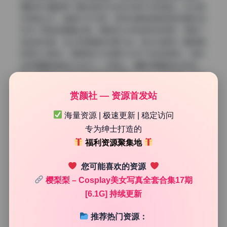
摄影师大量使用了窗边自然光加反光板补光的组合。主光源
来自侧上方，角度大约45度，这样在模特的脸颊和锁骨区域
形成了柔和的明暗过渡。阴影部分没有被完全提亮，保留了
适当的反差，这让五官看起来更立体。背光边缘有一圈很细
的高光勾勒线，那是阳光从后面打过来产生的轮廓光，把发
丝和肩膀的曲线勾出来了。构图上，摄影师偏爱非对称构
图，常常把人物放在画面偏左或偏右三分之一的位置，留出
视线方向的空间。这样的安排让画面有了呼吸感，不会觉得
赏颜社 — 资源首发站
挤。有几张低角度仰拍，拉长了腿部线条，配合美腿的展
示，视角新颖又不夸张。整组图没有过度依赖后期，光比控
海量资源 | 极速更新 | 稳定访问
制得很自然，这是现场布光功力的体现。
专为绅士打造的
福利资源聚集地
色彩倾向与氛围营造的微妙平衡
您可能喜欢的资源
再来看色彩和整体调性。这组高清写真没有走鲜艳饱和的路
线，而是选择了低饱和、高明度的日系清新风格。肤色被处
樱梨梨 – Cosplay美女写真全套合集17期
理得透亮偏粉，没有那种假假的塑料感。背景里的白色、米
[6.1G] 持续更新
色和浅木色占了大面积，模特穿的服装如果是深色，就形成
了小面积的重色点缀，视觉上很舒服。摄影师通过白平衡的
推荐热门资源：
微调，让画面整体带一点点青蓝色的冷调，但又保留了阳光