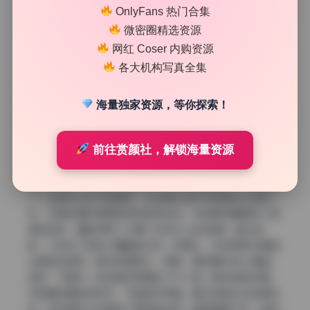
OnlyFans 热门合集
的暖色，这种冷暖对比在阴影和高光交界处特别明显。景深
控制得很克制，不是那种全虚化的“糖水片”风格。大多数
微密圈精选资源
照片用了f/2.8到f/4左右的光圈，背景有虚化但还能看出环
网红 Coser 内购资源
境和纹理，交代了空间关系。前景偶尔会用一些虚化的枝叶
各大机构写真全集
或纱帘做框架，增加层次感。这样的色彩和景深搭配，让整
套图看起来干净、自然，同时又很耐看，没有那种一眼看完
海量独家资源，等你探索！
就腻的感觉。
瞬间抓拍的情绪与身体线条的流动感
前往赏颜社，解锁海量资源
最后说说动态和情绪的捕捉。樱梨梨在这组coser套图里的
状态很放松，这得益于摄影师没有让她刻意摆拍，而是捕捉
了一些自然动作中的瞬间。比如撩头发时手指停在半空的一
刻，或者转身时裙摆微微扬起的轨迹。这些瞬间需要快门速
度足够快，摄影师用了大概1/200秒以上的速度，配合连
拍，才抓住了那些不僵硬的动作。表情上，没有那种对着镜
头硬挤的微笑，更多的是低头、侧脸、看向窗外的小情绪，
这种“不看你”的视角反而增加了代入感。肢体语言方面，
手和脚的摆放很讲究，手指自然弯曲，脚尖微微内扣或者点
地，这些细节让构图有了延伸的线条。整组图看下来，能感