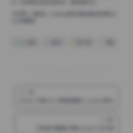
说，这种原档品质的持续收录，确实值得关注。
访问原文：
樱梨梨 – Cosplay美女写真全套合集17期 [6.1
G] 持续更新
coser套图
樱梨梨
美女写真
美腿
上一篇
Bambi 125套136G 原档高清画册 cosplay资源 持续收录
下一篇
千澄6套 高清画册 原档cosplay 打包下载