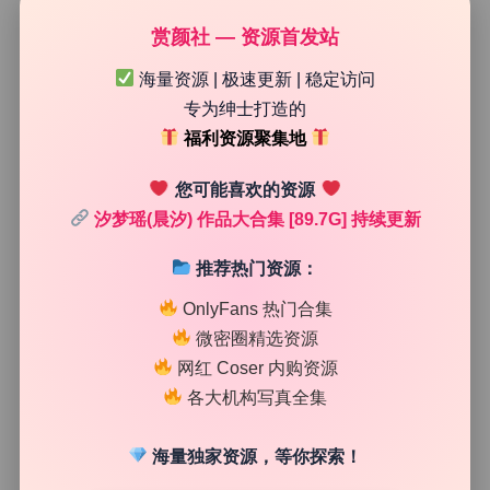
强度，把模特放在合适的位置上。多看几遍你会发现，每一
张的光影都在为情绪服务，而不是单纯为了好看。
赏颜社 — 资源首发站
海量资源 | 极速更新 | 稳定访问
专为绅士打造的
福利资源聚集地
您可能喜欢的资源
汐梦瑶(晨汐) 作品大合集 [89.7G] 持续更新
推荐热门资源：
OnlyFans 热门合集
微密圈精选资源
网红 Coser 内购资源
各大机构写真全集
海量独家资源，等你探索！