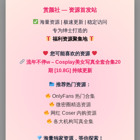
暗了背景的高光，把视觉中心拉回到人物面部。最后在阴影
赏颜社 — 资源首发站
里轻点青色，中和了环境里的暖色路灯。这种流程逻辑很清
晰，先定调再局部优化，适合大多数室内灯光场景。
海量资源 | 极速更新 | 稳定访问
专为绅士打造的
福利资源聚集地
您可能喜欢的资源
流年不停w – Cosplay美女写真全套合集20
期 [10.8G] 持续更新
推荐热门资源：
OnlyFans 热门合集
微密圈精选资源
基础调色思路分析
网红 Coser 内购资源
各大机构写真全集
色温偏冷约500K，让白色衣物更干净。色调则微微偏绿，抵
消皮肤中的红色素。对比度没有大幅拉升，而是通过曲线做
S形微调，中间调提亮、暗部稍稍下沉。这样既保留发丝和
海量独家资源，等你探索！