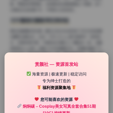
稿，而是实时更新的，也就是说后续焖焖碳出了新图，这个
合集包还会继续扩充，不用担心买到旧货。
文件整理和重复率实测体验
再说说整理的规范度。解压之后你会发现每个文件夹按拍摄
日期和主题命名，比如“2025_03_xx_室内居家风”这种格
式，找图非常方便。不像有些合集乱七八糟堆在一起，光翻
目录就让人头疼。这套几乎没有重复文件，我随机抽查了几
个文件夹，用去重工具跑了一遍，重复率低于1%，只有一两
张是不同精度的预览版，但原档都在。对于习惯大容量囤资
赏颜社 — 资源首发站
源的人来说，这种干净整洁的文件夹结构真的很省心。你不
需要自己再花时间筛图删重，直接就能按照日期顺序浏览或
海量资源 | 极速更新 | 稳定访问
者做分类。另外，文件夹里还附带了一个简单的目录清单，
专为绅士打造的
标注了每套图的张数和主题，这种做法在美女写真合集里算
福利资源聚集地
是加分项。
画质和原档无损的实际表现
您可能喜欢的资源
焖焖碳 – Cosplay美女写真全套合集51期
画质方面，这套焖焖碳的合集用的是高清无损原档，不是那