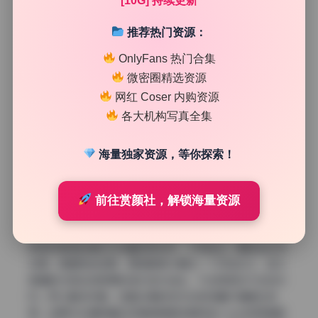
[10G] 持续更新
种经过几次转存被压缩成渣的版本。你可以看到每张照片的
EXIF信息都保留完整，相机型号、拍摄参数都在，这说明资
推荐热门资源：
源是从源头直接打包的。色彩还原也很正，没有偏色或者过
OnlyFans 热门合集
度锐化的痕迹。尤其是拍丝足和腿部特写的时候，光影过渡
很自然，细节保留到位。对于喜欢收藏高质量美女写真或者
微密圈精选资源
二次元风格写真的朋友来说，这种原档级别的资源越来越难
网红 Coser 内购资源
找了。很多网上下载的所谓“高清”其实都是被压过两三遍
各大机构写真全集
的，而这套你放大看瞳孔里的光点、衣服上的刺绣纹路，都
清清楚楚。
海量独家资源，等你探索！
实时更新和后续增值空间
前往赏颜社，解锁海量资源
最后说说更新持续性。这个51期合集不是静态的，而是会随
着焖焖碳后续发布的新作品持续增加内容。也就是说你现在
买到的不仅是一套10G的旧图，还包含未来新出的部分。这
种实时更新的模式对收藏党很友好，不用每出一期就到处找
资源。根据我的观察，更新频率大概在一个月1到2次，每次
新增的内容会按照原标准打包补进去，不会降质也不会加水
印。所以整体来看，这套合集的性价比和收藏价值都比较
高。如果你本身就喜欢收集焖焖碳或者同类coser的高清图