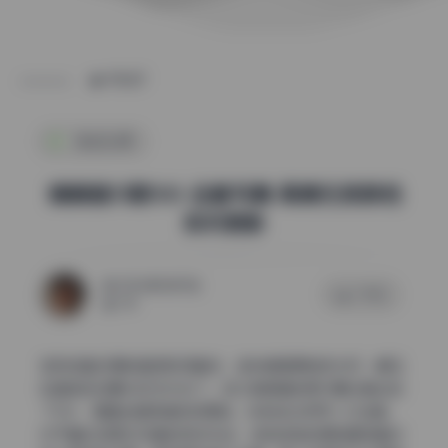
POST
纯欲私房
焖焖碳51期10G 全套写真 高清无损原档
实时更新
2026年5月17日
0 评论
134
实测这套资源的画质和完整性，每张都是原档无水印，解压
后直接按日期分好文件夹了。这次焖焖碳的第51期合集达到
了10G，里面全是高清无损原档，没有经过任何二次压缩。
对于喜欢收美女写真的同好来说，这种级别的原档意味着你