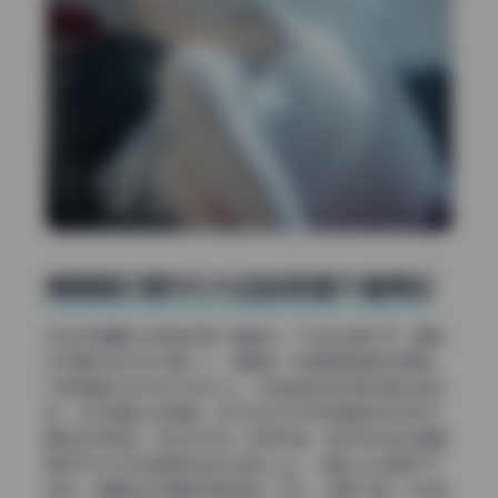
焖焖碳51期10G大包到底值不值得收
先说说容量和分辨率这两个硬指标。10G的合集对于一套美
女写真来说已经不算小了，里面每一张都是高清无损原档，
分辨率基本在4000×6000以上，有些甚至接近单反直出的级
别。你在电脑上全屏看，放大到200%依然能看到发丝和衣
服的织物质感。没有水印这一点很关键，很多流出的资源都
是带平台水印或者博主自己加的Logo，这套从头到尾干干
净净，收藏党应该懂这种舒适感。另外，这套不是一次性定