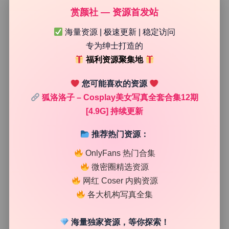
赏颜社 — 资源首发站
海量资源 | 极速更新 | 稳定访问
专为绅士打造的
福利资源聚集地
您可能喜欢的资源
狐洛洛子 – Cosplay美女写真全套合集12期
[4.9G] 持续更新
推荐热门资源：
OnlyFans 热门合集
微密圈精选资源
网红 Coser 内购资源
各大机构写真全集
海量独家资源，等你探索！