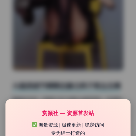
从画质细节聊聊这套白易子教主合集
再看噪点控制。这套图大部分场景光线都很柔和，没有硬拉
的痕迹。ISO应该控制在400以内，纯色背景非常干净。有
赏颜社 — 资源首发站
几张室内偏暗的镜头，暗部依然没有彩色噪点泛滥。高像素
机本身在暗光下容易出噪点，但这里处理得很到位。要么是
海量资源 | 极速更新 | 稳定访问
用了大光圈保证进光量，要么是机身的高感能力比较强。白
专为绅士打造的
易子教主的皮肤质感保留得很好，没有涂抹感。这说明拍摄