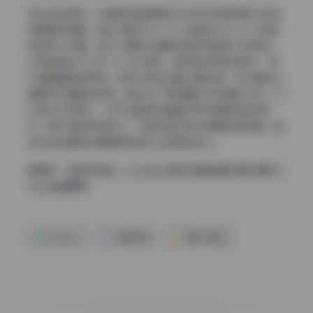
综合这些表现，机身很可能是索尼A7R系列或者尼康Z7这类
高像素全画幅。镜头则是50mm f/1.2或者85mm f/1.4级别
的定焦大光圈。因为半身和全身都有很好的解析力和虚化，
也可能用到70-200 f/2.8长焦端。但定焦的可能性更大，因
为画面通透感很强。白易子教主这套33期合集，无论是放大
看细节还是整体观感，都达到了高质量机构写真的水准。3.7
G的无水印版本，对于设备党或者喜欢研究画质的玩家来
说，是不错的参考样本。下载后建议用4K屏幕全屏观看，能
体会到这套图在清晰度和色彩上的真实实力。
直通车：
白易子教主 – Cosplay美女写真全套合集33期 [3.
7G] 持续更新
Cosplay
写真合集
白易子教主