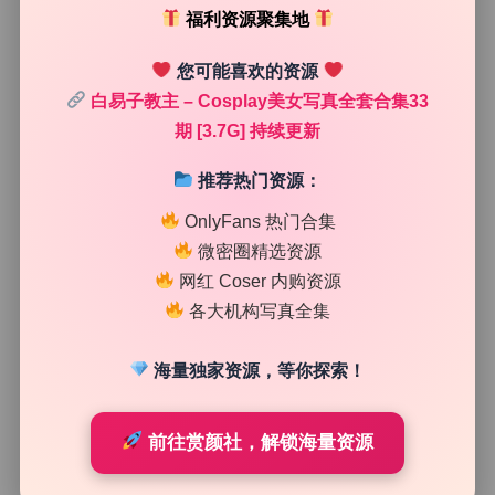
福利资源聚集地
时没有过度依赖后期降噪。很多写真合集在暗光下皮肤会变
成塑料感，这套完全没有。放大看毛衣的纤维和地板的反
您可能喜欢的资源
光，细节都在。即使是阴影下的肤色过渡也很自然。这种噪
点控制水平，对于3.7G的大容量资源来说，对得起存储空
白易子教主 – Cosplay美女写真全套合集33
间。
期 [3.7G] 持续更新
虚化效果实测
推荐热门资源：
背景虚化这块，能看出来镜头光圈不小。全身人像时，背景
OnlyFans 热门合集
的虚化很柔，没有二线性。光斑圆润，边缘没有生硬的环
微密圈精选资源
状。估计全开光圈在f/1.4左右。半身特写时，虚化程度更明
网红 Coser 内购资源
显，人物从背景中跳出得很自然。前景虚化也利用得不错，
各大机构写真全集
增加了层次感。这套合集中有不少半身和面部特写，焦内锐
利，焦外奶化。有些长焦镜头拍全身也会有虚化，但透视感
不同。这套图的虚化带着明显的空间压缩感，推测是85mm
海量独家资源，等你探索！
到135mm之间的焦段。背景里的光源散成了漂亮的圆斑，
说明镜头镀膜和镜片结构不错。对于喜欢看背景虚化效果的
前往赏颜社，解锁海量资源
朋友，这期资源值得细细品味。