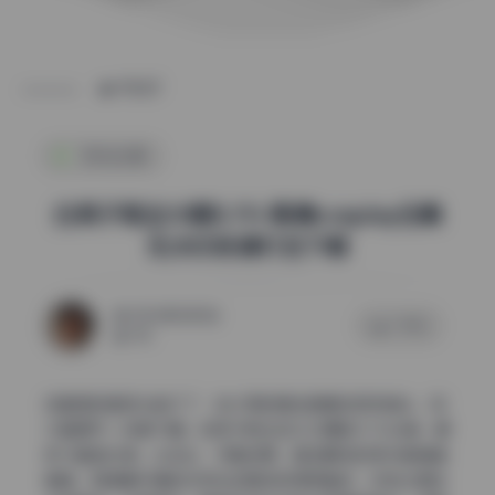
POST
机构合集
白易子教主33期3.7G 高清cosplay合集
无水印资源打包下载
2026年5月11日
0 评论
146
这套图的画质太能打了，估计用的是全画幅加定焦镜头，放
大看细节一点都不糊。白易子教主这次33期的3.7G合集，解
析力直接拉满。头发丝、衣服纹理、甚至眼妆的亮片都清清
楚楚。高像素机身的优势在这里体现得很直观，没有过度锐