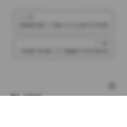
上一篇
沧霁桔梗12期4.7G 原档cosplay合集 无水印资源打包下载
下一篇
卜呦狐萝卜呦)6期 1.15G 高清画册 无水印资源 持续收录
评论（已关闭）