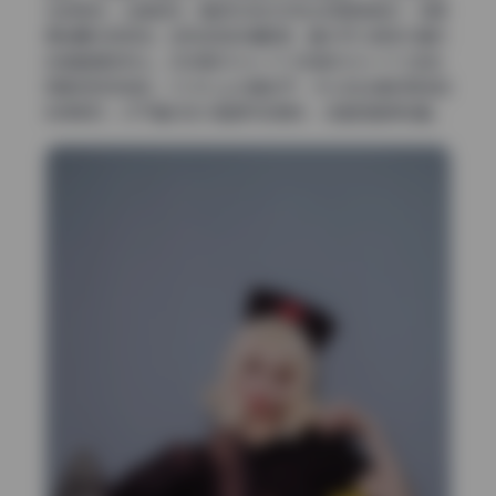
化的痕迹，边缘自然。暗部区域也没有出现明显噪点，说明
原始曝光就很准。这种级别的清晰度，基本可以排除半幅机
或者普通变焦头。应该是85mm f/1.4或者50mm f/1.2这类
高素质定焦拍的。f/2.8以上光圈全开，中心到边缘的衰减控
制得很好。对于喜欢放大看细节的朋友，这套图值得收藏。