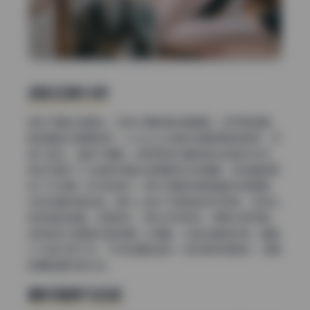
色彩还原分析
色彩方面比较真实，没有过度鲜艳或者偏色。白平衡准确，
肤色看起来健康自然。Cosplay合集中的服装颜色很正，红
色不溢出，蓝色不偏紫。这很考验机身和镜头的色彩科学。
很多写真为了让皮肤好看会故意偏洋红或者黄，但这套图保
持了中性偏一点冷的调子。室外场景的绿色植被也很舒服，
没有发黄或者发蓝。室内人造光下的肤色依然正常，没有出
现奇怪的色偏。反差适中，高光没有死白，阴影没有死黑。
这种色彩还原适合做后期二次调整，也适合直接欣赏。整套
3.7G的内容下来，不同场景的色彩一致性保持得很好，说明
前期拍摄功底扎实。
器材推测与总结