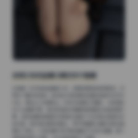
皮质沙发和金属元素的年代碰撞
主角是一张深棕色油蜡皮沙发，表面有明显的使用痕迹，反
而成了最好的质感。皮料的光泽和模特白皙的皮肤形成天然
对比，再加上沙发靠垫上一条深灰色粗针织盖毯，冷色调的
加入让画面不腻。旁边的落地灯是黄铜底座配乳白色玻璃灯
罩，这种金属和玻璃的材质组合在暖光下会反射出星星点点
的光斑，刚好落在模特锁骨上，等于用道具本身的光影给画
面加了高光。沙发的粗犷和灯具的精致产生年代碰撞，既不
像样板间那么刻意，又比纯色背景多了温度。