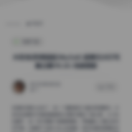
POST
制服写真
米菲兔(思琪姐姐SilkySuki) 超清无水印写
真合集190.3G 持续更新
2026年6月23日
0 评论
71
这组的场景太会选了，每一个道具都在为整体氛围服务。米
菲兔这组美女写真简直是把生活美学搬进了镜头里，从沙发
到窗帘，每一样东西都不是随便摆的，而是精心计算过的视
觉平衡。你看那个旧皮沙发上的褶皱，刚好和模特裙摆的纹