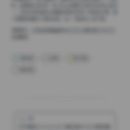
鞋，鞋面是丝绒材质，和沙发上的盖毯材质形成软装上的统
一。这些织物和植物让硬朗的家具线条有了柔和的过渡，整
个画面就像精心打理过的家，每一寸都有主人的气息。
查看更多：
米菲兔(思琪姐姐SilkySuki) 资源合集 [190.3G]
持续更新
写真合集
米菲兔
美女写真
高清写真
上一篇
饼干姐姐fortunecutie 写真合集416GB 原档珍藏 持续更新