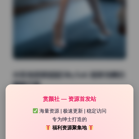
米菲兔思琪姐姐SilkySuki 居家场景的
道具巧思
赏颜社 — 资源首发站
整个图集选在了一间采光很好的老式公寓里，米白色墙壁配
上深色木质地板，奠定了温暖复古的基调。道具数量不多但
海量资源 | 极速更新 | 稳定访问
每件都经得起推敲：一块手工编织的几何地毯把视线引导到
专为绅士打造的
模特脚边，旁边随意放着的旧书和陶瓷杯让画面有了故事
福利资源聚集地
感。茶几上的玻璃花瓶插着几支干芦苇，线条感很强，既不
会抢眼又能分割画面层次。摄影师显然很懂怎样用家具做框