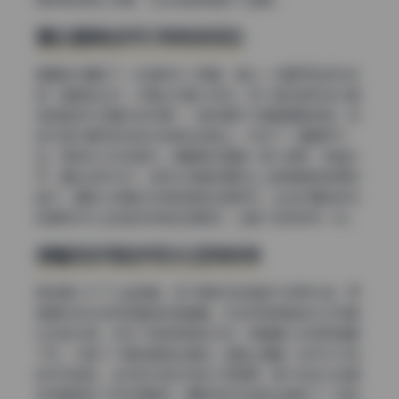
窗边道具如何引导视线流动
靠窗的位置放了一张胡桃木小圆桌，桌上一本翻开的旧杂志
和一盏陶瓷台灯，灯罩上印着小碎花。这个组合把视线从模
特的脸部引向窗外的风景——虽然窗外只是普通居民楼，但
因为百叶窗帘的条纹光投射在地板上，形成了一道道平行
线，把目光又拉回室内。桌腿旁还靠着一把小提琴，琴盒半
开，露出绒布内衬，这种半闲散的摆放让人联想模特刚弹完
曲子。道具之间通过材质和颜色互相呼应，比如灯罩的碎花
和模特衬衫上的波点有微妙的联系，让整个空间浑然一体。
绿植和织物如何软化空间线条
房间里少不了几盆绿植，但不是常见的龟背竹或琴叶榕，而
是细叶的尤加利和垂挂的常春藤。尤加利银绿色的叶片带着
淡淡的灰调，中和了棕色家具的沉闷，常春藤从书架顶端垂
下来，打破了门框的直角生硬感。地面上铺着一条手工打结
的羊毛地毯，浅灰和米色交织的几何图案，既不抢戏又给模
特赤脚提供了视觉落脚点。摄影师还在地毯边缘放了一双拖