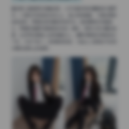
翻到第三套里那张侧躺的图，少女写真特有的慵懒感扑面而
来。小恩的手轻轻搭在枕头上，指尖微微蜷着，不是故意翘
起的姿势，而是放空时最自然的形态。她的眼神没有看镜
头，而是盯着窗帘缝隙透进来的一道光。那种半梦半醒的倦
意，比任何刻意撩人的表情都动人。摄影师明显在等她放松
下来，才按下快门。这种瞬间抓拍，才能让人感受到午后阳
光晒在皮肤上的温度。