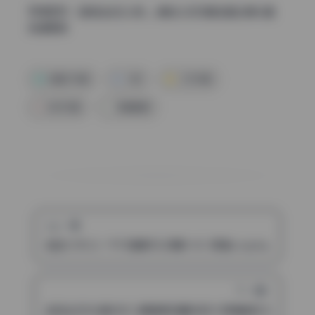
高清图册：
[紧急企划]小恩 – 清纯少女写真全套合集16套
持续更新
反差风写真
小恩
少女写真
机构写真
高清图集
上一篇
超级小禾儿(一千只猫薄禾)20期8.4G 高清cosplay合集 
下一篇
紧急企划106套400G 最值得珍藏的系列 高清画册 极品典藏 