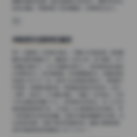
眼睛张嘴笑的弧度，整张图都是动态的快乐。摄影师没有让
她定住重拍，而是保留了这种模糊感，反而更有生命力。
神秘感来自眼神的偏移
第十一套里有一张她背对镜头，只露出半张脸的图。她的眼
睛斜斜看向画面之外，嘴角有一点点上扬，但不是笑。你不
知道她在看什么，也不知道她在想什么。这种神秘感比直接
对视更有张力。她手里捏着一朵快要蔫掉的花，花瓣的颜色
和她的口红几乎一样。这种巧合如果是有意设计，那审美水
平很高；如果是无意抓拍，那简直就是老天赏饭吃。还有一
个细节，她另外一只手藏在身后，只露出一点点指尖。你忍
不住会猜她到底藏了什么。这种留白式的表达，在二次元写
真的套路里很难见到。大多数coser套图都在拼命展示，而
小恩这套却在克制地隐藏。反差风写真的精髓就在这里，给
出足够的信息，但留下更多的想象空间。整套16套原档里，
这种带着神秘感的画面至少占了三分之一。