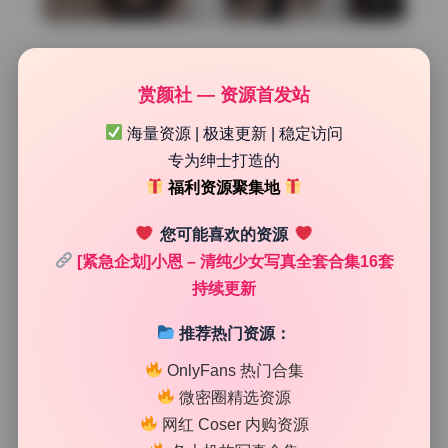
孤独藏在细节里
赏颜社 — 资源首发站
第五套有一张她坐在墙角，双臂环抱膝盖的图。如果只看构
海量资源 | 极速更新 | 稳定访问
图，你会觉得这只是普通的姿势。但注意她的脚趾，紧紧抠
专为绅士打造的
着地面，不是放松的状态。眼神落在前方地板的一个点上，
嘴唇抿着，没有笑也没有嘟嘴。这种孤独不是悲伤，而是一
福利资源聚集地
个人待久了之后，与空间产生的那种疏离感。她仿佛在说，
我在这里，但我的心在别处。很多写真把孤独拍成摆拍式的
您可能喜欢的资源
忧郁，但小恩这套让我看到了真正的独处状态，不安又坦
[紧急企划]小恩 – 清纯少女写真全套合集16套
然，矛盾却真实。整套原档里类似的细节非常多，比如她低
持续更新
头整理衣角时微微发抖的手指，或者看向窗外时突然放空的
瞳孔。这些瞬间没有经过设计，所以格外戳人。
推荐热门资源：
OnlyFans 热门合集
微密圈精选资源
网红 Coser 内购资源