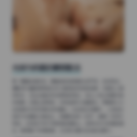
光线与构图的默契配合
第一眼看这组作品，最直观的感受是光线干净、主体突出。
摄影师大量使用侧逆光来勾勒翎柒菜菜的轮廓，尤其在人像
特写中，发丝边缘会形成柔和的亮边，这让人物从背景中自
然剥离。构图上很克制，没有滥用大光圈虚化，而是用三分
法或居中对称来强化视觉重心。比如街头场景中，人物站位
恰好卡在黄金分割线上，背景的线条（栏杆、楼梯）形成引
导线，让视线不知不觉就落到她脸上。这种光位与构图的组
合，既保留了环境氛围，又没有分散对主体的注意力。