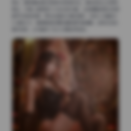
高光，跟背景的哑光质感形成质感对比。景深控制上也很有
想法，中景人像常用f/2.8左右的光圈，让背景略微虚化但保
留可识别的轮廓；而在全身或半身构图时，则收小光圈到f/
5.6甚至f/8，确保服装纹理和道具细节都清晰。这种动态的
景深选择，让写真有了主次分明的呼吸感。