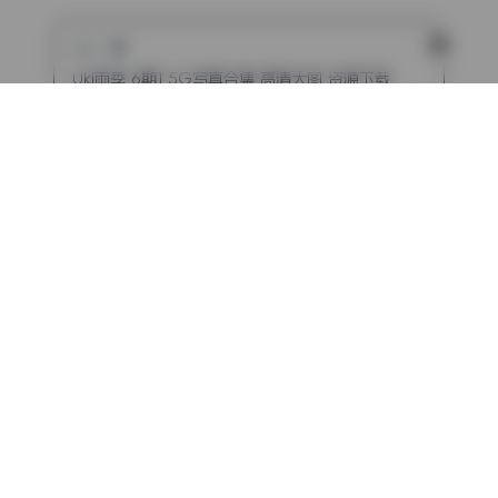
上一篇
Uki雨季 6期1.5G写真合集 高清大图 资源下载
下一篇
MyungAh 4K写真合集 6期 无水印 6G持续收录
评论（已关闭）