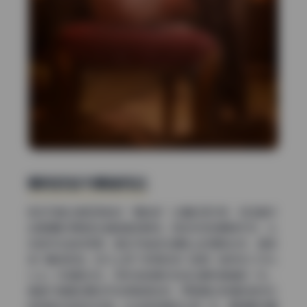
瞬间抓拍与情绪传达
很多写真合集容易拍成“摆拍感”过重的证件照，但这套作
品里摄影师明显在捕捉真实瞬间。翎柒菜菜的眼神方向、头
发被风吹起的弧度、甚至手指搭在道具上的细微动作，都被
快门精准定格。技术上用了较高的快门速度（推测在1/250s
以上）来凝固动态，同时连拍模式挑选出最有情绪的一张。
情绪不是靠后期加字或滤镜渲染的，而是通过表情的自然松
弛和肢体语言来传递。比如她侧身回头那一张，眼神略带慵