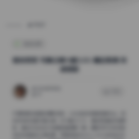
POST
纯欲私房
翎柒菜菜 写真合集14套3.5G 精选高清 持
续更新
2026年7月7日
0 评论
44
仔细拆解这组图的摄影语言，从光线到构图都透着专业。翎
柒菜菜的这套写真合集一共14套约3.5G，精选高清且持续更
新，整批作品在技术层面很值得聊一聊。摄影师并没有依赖
夸张的滤镜或过度后期，而是用自然光与人工补光的结合来