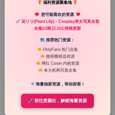
福利资源聚集地
构图方面，摄影师明显考虑了画面边缘的留白与主体的平
您可能喜欢的资源
衡。很多竖构图里，人物的视线方向预留了充足的空间，让
花リリ(Plant Lily) – Cosplay美女写真全套
观者的视线有跟随的方向。她不是总把人物放在正中间，有
合集23期 [2.1G] 持续更新
时候偏左或者偏右下，让背景里的道具或者窗框形成天然的
画框。这种不对称构图增加了画面的动态感。另外，低角度
推荐热门资源：
仰拍出现了好几次，镜头稍微从下往上，拉长了腿部线条，
配合美腿在画面中的位置，既自然又不会显得刻意。俯拍镜
OnlyFans 热门合集
头则用来强调人物的蜷缩姿态或者与地面的互动，视角变化
微密圈精选资源
很丰富，避免了一组图看下来全是类似机位的疲劳感。景深
网红 Coser 内购资源
控制上，摄影师没有全开光圈，而是根据距离做了调整，近
景特写时虚化明显，半身或全身时保留了背景的可读性，让
各大机构写真全集
环境成为叙事的一部分。
海量独家资源，等你探索！
前往赏颜社，解锁海量资源