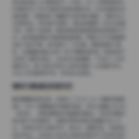
色彩是这组coser套图的另一个亮点。花リリ的服装颜色与
环境色形成了互补或者邻近色的搭配关系。比如当服装出现
蓝色调时，背景选择了偏暖的木色或者米黄色，冷暖对比让
主体更突出。而在室内场景中，整体色调偏向一种淡淡的青
灰色，降低了饱和度，模特的肤色和服装颜色就显得格外干
净。这种调色思路不是简单的套滤镜，而是针对不同画面单
独做了色彩平衡，高光里加了一点点青，阴影里保留了暖
色，让画面整体看过去有一种不刺眼的柔和感。高饱和色只
出现在小面积点缀上，比如发饰或者道具，不会抢了人物本
身的风头。整个色彩体系给人的感觉是统一又有细节变化，
符合少女写真那种干净、带点梦幻的调性。
瞬间与情绪的抓取时机
最后聊聊瞬间的选择。这组花リリPlant Lily 23期的高清图
集中，有不少画面看起来像是抓拍的，实际上是精心设计的
“自然感”。模特的眼神没有直直盯着镜头，很多时候看向
镜头偏下方或者侧方，像是在思考或者在和画面外的人互
动。手部的动作也很有讲究，撩头发、整理衣角、手指轻轻
搭在物体上，这些微小的动态让静态的图片有了时间流动的