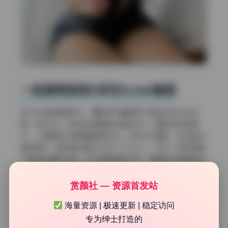
一组值得逐帧分析的coser套图
先从光线的角度切入。摄影师大量使用了侧逆光作为主光
源，这让花リリ的发丝和服装边缘形成了一圈自然的轮廓
光，人物瞬间从背景里跳脱出来。你可以注意到，在多数半
身构图中，脸部受光面大约占了三分之二，另外一侧则保留
了柔和的阴影过渡。这不是简单的打亮，而是用光影塑造体
积感。另外，环境光的运用也很聪明，比如窗边的自然光被
柔光布或者白纱帘过滤过，光线质感非常软，几乎看不到生
赏颜社 — 资源首发站
硬的影子边界。这种布光方式特别适合表现少女写真的细腻
海量资源 | 极速更新 | 稳定访问
皮肤质感，避免了强光下高光溢出的问题。
专为绅士打造的
构图上的呼吸感与视线引导