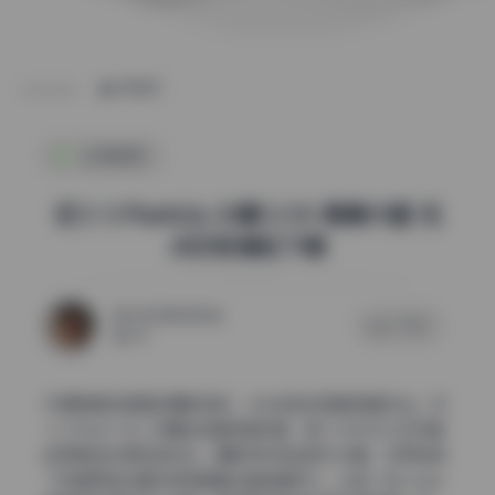
POST
私房图库
花リリPlantLily 23期 2.1G 高清大图 无
水印资源包下载
2026年5月12日
0 评论
65
仔细拆解这组图的摄影语言，从光线到构图都透着专业。花
リリPlant Lily 23期的这套高清写真，把二次元与少女写真
的柔美结合得恰到好处。摄影师没有滥用大光圈，反而选择
了收缩两档光圈来保证画面边缘的解析力，让每一张coser