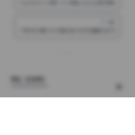
Sayathefox 49期 7.3G 高清cosplay资源 原档作品包下载
下一篇
千夜未来14期573M 高清大图 无水印珍藏版打包下载
评论（已关闭）
魅影图库