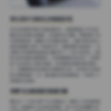
液化变形与身体比例破绽找茬
液化这块是很多美女写真的重灾区，这套图里蓝小沂KiKi的
腰部线条修得比较聪明，没有硬凹成沙漏型，而是保留了自
然的肋骨轮廓。但翻到几张侧面站姿时，大腿外侧的线条从
根部到膝盖中间有一段微微内凹，像是吸管工具推猛了，导
致原本应该是柔和曲线的位置出现了一个极小的折角。小腿
肌肉线条倒是处理得很好，没有把腓肠肌完全抹平，反而保
留了运动时的小块肌肉隆起，这点值得给高清写真资源加
分。手臂腋窝附近的皮肤没有明显挤压纹，但手肘关节的阴
影过度稍微重了一点，整体看液化痕迹算轻的，只有两三个
角度能挑出破绽。
背景与边缘抠图的隐蔽问题
最后说一个大部分用户不会注意的点，背景与人物边缘的融
合度。这组图有几张浅色纯背景的，蓝小沂KiKi的肩膀外侧