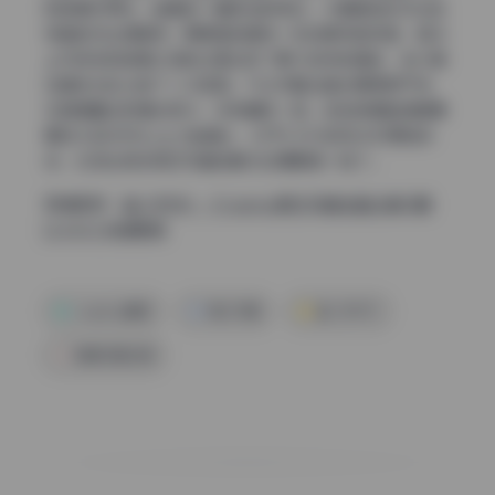
和背景交界处，能看到一圈极浅的亮边，大概是选区羽化后
残留的对比度差异。更明显的是有一张白裙仰拍视角，耳朵
上方碎发和背景之间的过渡出现了摩尔纹状的锯齿，估计是
压缩锐化后又做了二次抠图。不过衣服边缘处理得很干净，
尤其是蕾丝和薄纱部分，没有糊成一团。这些背景破绽都需
要放大到300%以上才能确认，对于2.33G的无水印原档来
说，已经比很多网红写真的敷衍处理要强一档了。
高清图册：
蓝小沂KiKi – Cosplay美女写真全套合集15期
[2.33G] 持续更新
cosplay套图
网红写真
蓝小沂KiKi
高清写真资源