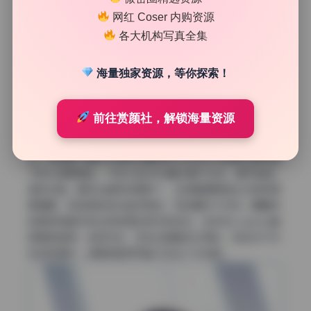
网红 Coser 内购资源
各大机构写真全集
海量独家资源，等你探索！
毛发边缘与发际线处理是否偷懒
前往赏颜社，解锁海量资源
这次专门盯着发际线和眉毛边缘看了好几遍。蓝小沂KiKi的
头发边缘大部分处理得还算干净，碎发没有像狗啃一样留白
边，但后脑勺靠近衣领的位置有两三处发丝与背景分离时留
下的半透明锯齿，不放大到200%基本看不出来，属于能接
受的范围。眉毛边缘就有意思了，左侧眉尾明显比右侧修得
更硬朗，有轻微的液化推挤痕迹，导致眉形不对称。眼睫毛
的根部倒是没有出现抠图后常见的白边，这点在cosplay套
图里挺难得。总的来说，毛发边缘整体过得去，但左右不对
称这种细节，说明修图师可能只专注了半张脸。