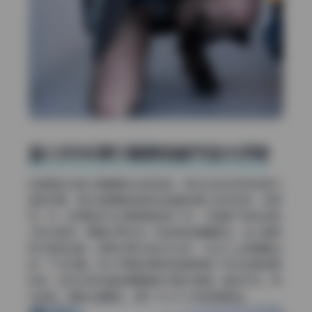
蓝小沂KiKi第15期原档细节放大评测
这组图的光影过渡算是比较克制的。高光区域没有完全丢失
皮肤纹理，额头和颧骨的提亮还能看到细小的绒毛感，这得
夸一句。但阴影部分处理得稍微急了点，尤其是下颌线往脖
子的过渡带，明暗交界处有一条轻微的模糊痕迹，估计是想
柔化颈部纹路，结果边界没完全羽化好，在2K以上屏幕看会
有一丁点发糊。另外手臂的阴影侧倒是保留了毛孔的真实颗
粒感，这点比很多直接模糊掉的写真合集强。整体来说，高
光克制，阴影边缘略软，算个不大不小的修图破绽。