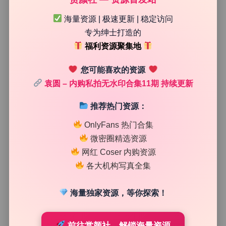
海量资源 | 极速更新 | 稳定访问
专为绅士打造的
福利资源聚集地
您可能喜欢的资源
袁圆 – 内购私拍无水印合集11期 持续更新
推荐热门资源：
OnlyFans 热门合集
微密圈精选资源
网红 Coser 内购资源
各大机构写真全集
海量独家资源，等你探索！
前往赏颜社，解锁海量资源