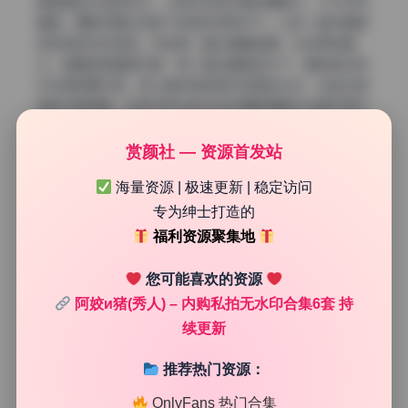
都能看到光线的变化，从顺光到逆光再到漫射光，几乎没有
重复。摄影师通过选择不同的时间和天气，让每一套写真都
有独特的视觉语言。例如第一套在清晨拍摄，光线柔和偏
冷，画面显得清新宁静；第二套在黄昏逆光下，暖色调让照
片充满浪漫气息；第三套利用树荫中的斑驳光点，创造出错
落的光影图案。这种多样化的光线处理使得整本合集内容丰
富，值得反复欣赏。
赏颜社 — 资源首发站
海量资源 | 极速更新 | 稳定访问
专为绅士打造的
福利资源聚集地
您可能喜欢的资源
阿姣и猪(秀人) – 内购私拍无水印合集6套 持
续更新
推荐热门资源：
OnlyFans 热门合集