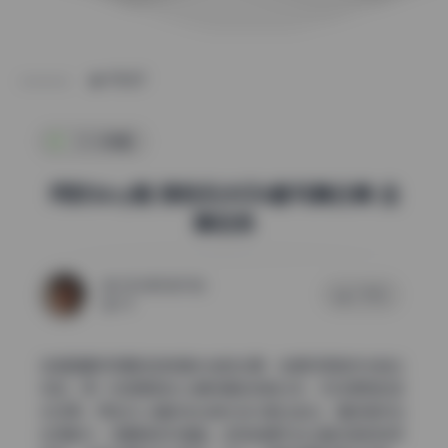
POST
SSS典藏
阿姣&icy猪 原档无水印6套写真合集 全
集收录
2026年5月29日
0 评论
65
这组图最抓我眼球的就是光线的处理，全是利用自然光拍出
来的。第一张图里阳光从模特身后斜射过来，形成漂亮的逆
光效果。阿姣&icy猪的发丝被光线勾勒出金边，面部虽然处
在阴影中，但眼神依然清澈。这种拍摄手法让整张图有种呼