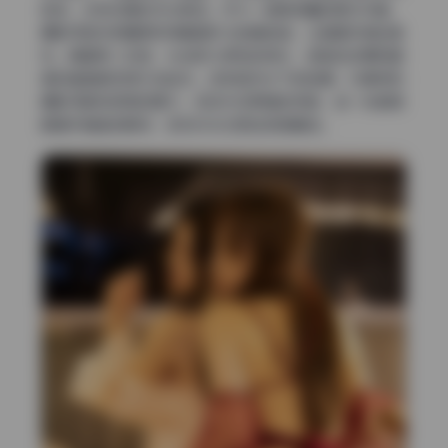
吸感，没有刻意的布光痕迹。作为一组高质量的美女写真，
摄影师显然很懂得利用黄昏时分的暖色温，让画面充满故事
性。再看第二张图，光线转为柔和的侧光，皮肤的纹理和服
装的褶皱都变得立体起来。这种自然光下的拍摄，对模特和
摄影师都有很高的要求，但成片效果确实惊艳，每一张都像
是随手捕捉的瞬间，实则对光位把控极其精准。