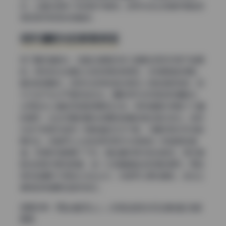
应，让整张图有了独特的节奏感。这种光线让观者仿佛能感
受到微风和阳光的触感。
阴天漫射光的柔美表现
除了晴天直射光，这套合集里还有几组是在阴天环境下拍摄
的。阴天的光线通过云层变得非常柔和，没有明显的阴影，
整体色调偏冷。这种光线特别适合表现人物的皮肤质感，因
为不会产生过于强烈的反光。摄影师巧妙利用这种漫射光，
让阿姣&icy猪的五官显得更加立体，同时画面中保留了大量
的细节，比如衣服的面料纹理和背景的微妙色彩变化。这种
光线下的照片自带一种静谧的文艺气息，与晴天照片形成鲜
明对比。观者可以从这些阴天照片中感受到一种温柔的情
绪，仿佛时间都慢了下来。相比晴天照片的戏剧性，阴天漫
射光的照片更加耐看，每一次回看都能发现新的细节。而且
阴天拍摄时不用担心光比过大，构图可以更加随性，这也让
模特的表情更加自然放松。
查看全集：
阿姣и猪(秀人) – 内购私拍无水印合集6套 持续
更新