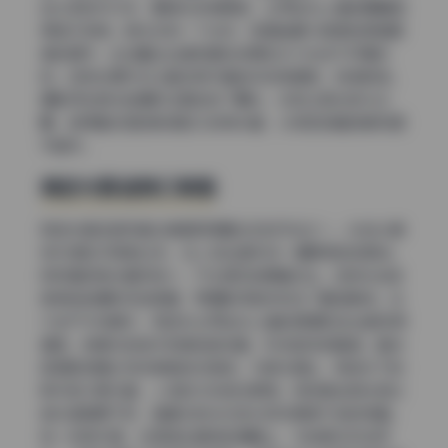
线从正前方打来，眼神光非常明显，让阿姣&icy猪的眼睛显
得格外有神。顺光还有一个优点，就是能最大程度地保留服
装的细节，比如蕾丝边缘和面料纹理在均匀光线下纤毫毕
现。这种处理方式让整张照片看起来非常通透，观感舒适。
摄影师在顺光拍摄时注意控制了曝光，没有让高光部分过
曝，使得整张图的影调层次非常丰富，从亮部到暗部都有细
节留存。
侧逆光营造梦幻氛围
侧逆光是这组写真合集里用得最出彩的手法之一。光线从模
特45度后方照射过来，在人物边缘形成一道明亮的轮廓线，
同时面部受光面积较小，产生强烈的明暗对比。这种光线非
常考验拍摄时机的把握，而摄影师显然抓住了最佳瞬间。在
几张户外场景中，侧逆光让阿姣&icy猪的裙摆和发丝都变得
通透，背景中的树木和草地被压暗，形成自然的暗调。整体
氛围既浪漫又带点神秘的优雅感。与顺光相比，侧逆光下的
照片层次更丰富，人物的立体感也更强。特别是当阳光透过
树叶缝隙洒下时，画面中的光位变化带来意想不到的惊喜。
有一张照片里，光斑落在模特的肩膀上，与轮廓光形成呼