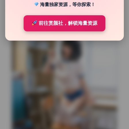
海量独家资源，等你探索！
失层次感。
前往赏颜社，解锁海量资源