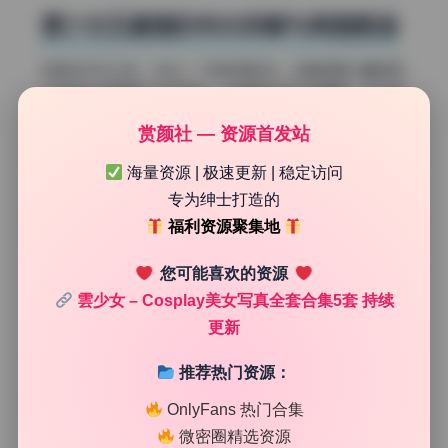
雲少女五套图的布光拆解与氛围营造
讲具体灯位之前，先说一个很实用的点。这套图里大量使用
了侧逆光加正面补光的组合，尤其是在户外场景里。主光其
实是从人物背后偏侧面的方向来的，相当于一个侧逆光位，
赏颜社 — 资源首发站
在头发和肩膀轮廓上拉出一条亮边。正面则用了一块大面积
的反光板或者柔光屏，把光线温柔地反射回人脸。这种玩法
海量资源 | 极速更新 | 稳定访问
比单纯正面打光要高级很多，既能保留逆光带来的空气感和
专为绅士打造的
层次，又能让人脸不至于太暗。你看那几张室内纯色背景的
福利资源聚集地
图，轮廓光是从右后方来的，头发边缘有一圈淡淡的金色，
人物瞬间就从背景里跳出来了。
您可能喜欢的资源
侧光塑造立体脸型的手法
雲少女 – Cosplay美女写真全套合集5套 持续
更新
再来看另一组，这一套的主光换成了纯粹的侧光，从人物左
侧大概90度的位置直接打过来。光质比之前稍微硬了一点
推荐热门资源：
点，你可以明显看到鼻梁和脸颊形成了一道明暗分界线。右
半边脸完全落在阴影里，但摄影师没有放弃这块区域，他用
OnlyFans 热门合集
了一个很低功率的辅光灯从正面偏右的地方补了一点，让阴
微密圈精选资源