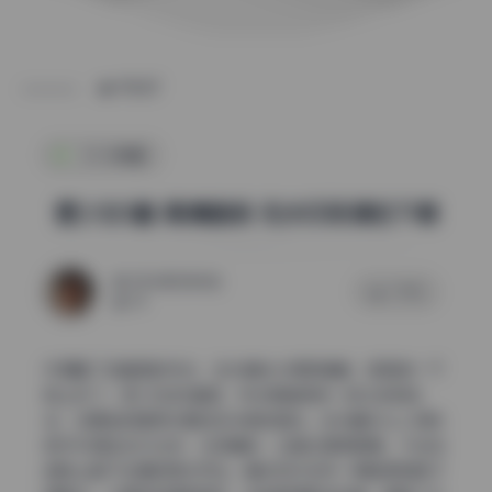
POST
SSS典藏
雲少女5套 高清画册 无水印资源包下载
2026年5月14日
0 评论
54
仔细看了这套图的布光，主光辅光分得很清楚，氛围感一下
就上来了。雲少女这5套图，布光思路很统一却又各有玩
法，主要走的是柔光箱加反光板的组合。主光基本从人物斜
前方45度左右打过来，光质偏软，边缘过渡很舒服，不会在
皮肤上留下生硬的高光切边。辅光则补在另一侧脸颊和脖子