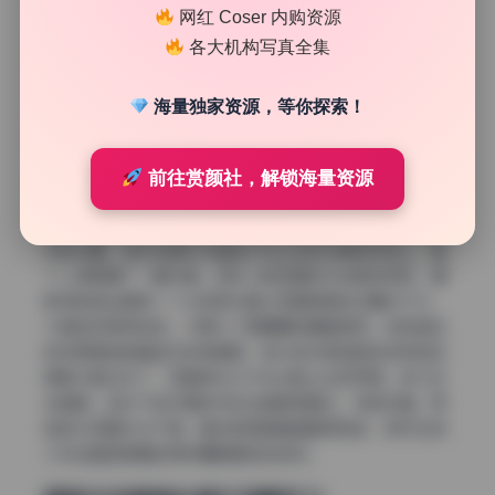
影部分的细节能隐约看到。这种布光特别适合表现面部轮
网红 Coser 内购资源
廓，颧骨高的人拍出来会特别好看。雲少女这套图里有几张
各大机构写真全集
侧脸特写，光线从左边来，右脸的边缘还保留了一小条亮
边，那是反光板或者环境里的白墙反射的效果。这种明暗对
海量独家资源，等你探索！
比让整个人显得很立体，同时又不会太戏剧化，依然保持了
少女写真的柔美感。
逆光加补光打造通透皮肤质感
前往赏颜社，解锁海量资源
接下来的这一套主打逆光拍摄，主光源来自人物正后方偏上
方的位置。阳光或者灯光直接打在头发的边缘和后背上，整
个人周围镶了一圈光晕。这时人脸正面的光线其实很弱，摄
影师的做法是用一个大型柔光箱从正面稍高的位置往下打，
力度控制得特别轻，只是为了把眼睛和嘴唇提亮。这种组合
的效果是皮肤看起来非常通透，因为逆光把皮肤的绒毛和轮
廓都勾勒出来了，正面柔光又不会让脸上出现死黑。有几张
全身图，逆光下连衣裙的布料边缘都透着光，特别好看。而
且因为正面补光不强，整体氛围是偏温暖柔和的，很符合雲
少女这套图想要的那种慵懒随性的感觉。