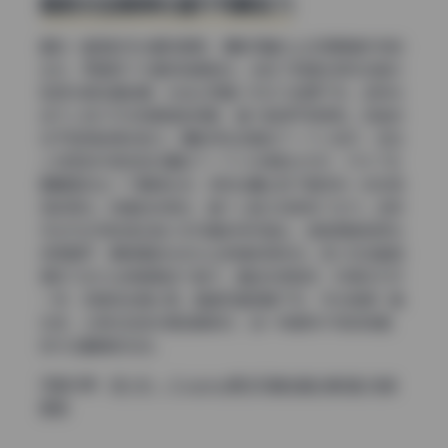
散射光加眼神光提升写真实力
最后一套图的布光最有意思，摄影师基本上没用明确方向的
主光，而是用了大面积的散射光。说白了就是在阴天或者大
型柔光屏后面拍摄，光线从四面八方均匀地洒下来。这种光
线下人物几乎没有明显的阴影，整个脸很平很柔和。但难点
在于容易拍得没层次。摄影师在这里加了一个小技巧，他在
人物正前方很近的位置放了一个小功率的LED灯，只为了在
眼睛里点出一个眼神光点，同时给鼻尖和下唇带来一点点微
弱的高光。就靠这点高光，整个人脸立刻就有了生气。这种
布光方式特别适合拍少女写真的特写镜头，皮肤瑕疵被柔光
彻底磨平，眼神里的光点又让表情变得灵动。雲少女这套图
里好几张大头照都是这个路子，看起来很自然，好像没打灯
一样，但其实全是心思。整套五套图看下来，布光角度一直
在变，从侧光到逆光再到散射光，每一种都有不同的味道，
技术含量确实在线。
完整资源：
雲少女 – Cosplay美女写真全套合集5套 持续
更新