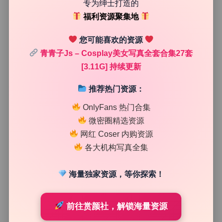
专为绅士打造的
福利资源聚集地
您可能喜欢的资源
青青子Js – Cosplay美女写真全套合集27套
[3.11G] 持续更新
推荐热门资源：
OnlyFans 热门合集
微密圈精选资源
傍晚顺光的室内场景
网红 Coser 内购资源
各大机构写真全集
再翻一套内景图，明显是傍晚的顺光。光源正对模特，大概
在镜头后方两米的位置，用了一盏柔光箱打底，但主光其实
是从侧面补的一盏暖色LED。为什么这么判断？因为鼻影的
海量独家资源，等你探索！
方向和眼神光的位置不重合，而且背景墙上有一块很淡的黄
色光斑，色温跟主光有明显区别。摄影师这次用了中焦段，
前往赏颜社，解锁海量资源
跟模特距离很近，大概一米左右，所以透视稍微带了一点广
角的拉伸感，手部显得比头大一点。这种视角其实很亲切，