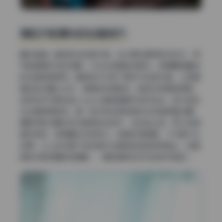
侧后方轮廓光的处理技巧
最后复盘一套侧逆光的室内图。主光源在模特的右后方，很
可能是裸灯加标准罩，打出比较硬的轮廓光，把肩膀和腰线
的边缘提得很亮。面部的补光用了离机闪加柔光箱，从正面
偏左的位置补过来，强度控制得刚好，脸部没有明显阴影。
这种双灯方案在拍cosplay套图里属于进阶玩法，因为前后
光比要调得很准，差一档半就会把轮廓吃没或者正面过曝。
摄影师的位置应该在模特的左前方，坐在地上拍，所以视角
是仰视的，显得腿比例特别长。背景压得很暗，几乎看不出
纹理，让人的注意力完全集中在模特的造型和表情上。这套
图的光影逻辑非常清晰，一看就是熟知布光的老手拍的。