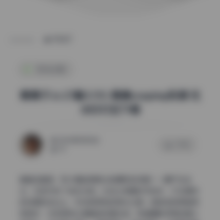
POST
机构合集
青青子Js 27套3.11G 高清cosplay资源 无
水印打包下载
2026年5月12日
0 评论
113
看着这套图，我大概能想象出拍摄时的场景——窗户在左
边，右前方放了块反光板。光线从侧面斜切进来，打在模特
的锁骨和发丝上，形成很柔和的高光过渡。皮肤质感保留得
刚刚好，没有那种过度磨皮的塑料感。我猜摄影师用的是长