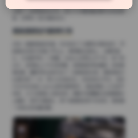
像朋友面对面聊天时看到的距离。辅助工具方面，我怀疑地
上铺了一块银色的反光布，因为下半身的暗部细节没有全黑
掉，反而有一层冷调的反光。
高角度俯拍与眼神引导
还有一组是俯拍的视角，机位放在了大概两米高的地方，可
能是站在梯子或者小平台上。模特躺在地板上，头朝向镜
头，长发散开成一个扇面。光线从头顶正上方下来，用了柔
光伞，这样脸上几乎没有阴影，显得皮肤特别通透。但有意
思的是，摄影师在左前方加了一块黑色吸光板，把脸侧的对
比度拉高了一点，所以立体感还在，没有变成大平光。这种
打光方式在拍cosplay的时候很常见，既能保留二次元的干
净感，又不会丢掉人体的体积。青青子的眼睛在这组里是往
上看的，正好对着镜头，那个角度其实很不好控制，稍微偏
一点就会变成翻白眼。