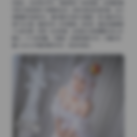
焦镜头，站在两米开外，稍微俯视一点的角度，让背景的窗
帘和木质地板有个舒服的纵深。这种光影结构很经典，主光
源是窗外的自然光，辅光靠反光板补在暗部，所以整体对比
度不会太硬，暗部还带一点点暖调。说实话，看到这套青青
子Js的资源，我第一反应就是：当年自己在影棚里也这么折
腾过。3.11G的容量，27套图，全是高清无水印，对喜欢收
藏cosplay写真的朋友来说，这包料挺足。