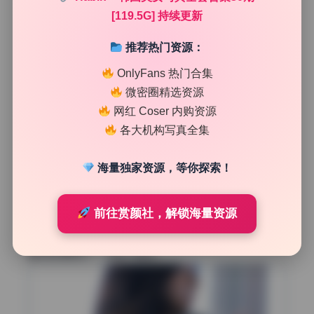
[119.5G] 持续更新
推荐热门资源：
OnlyFans 热门合集
微密圈精选资源
清新高调的色彩语言
网红 Coser 内购资源
这套写真合集给我最直观的印象就是“干净”，色彩上走的
各大机构写真全集
是高调清新路线。整体色温偏冷，蓝色和白色占据了视觉主
导，像纯白背景配上淡蓝色系服饰，模特肌肤显得特别通
海量独家资源，等你探索！
透。有张图里模特穿着浅灰连衣裙站在白墙前，后期特意把
墙面的色相调得很接近肤色，让主体和背景融为一体又不
糊。这种低对比度塑造出来的柔焦感，依赖的是对中间调色
前往赏颜社，解锁海量资源
彩的精准控制，稍微偏一点就会显得发灰。另外几组室外场
景，天空的蓝色被压得偏青，草地则降低了黄绿色饱和，让
整体色调更统一，完全不跳戏。