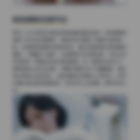
肤色质感的还原手法
很多二次元或网红写真会把皮肤磨成塑料质感，但这套明显
保留了毛孔和纹理细节。调色师应该是用了高频分层的思
路，在保留皮肤真实质感的同时，通过色相微调让肤色偏粉
偏橙，不偏黄也不偏灰。尤其是高光区域的肤色，没有出现
死白断层，而是自然地过渡到暖调。有一组侧逆光的片子，
模特的脸上有发丝投影，后期在阴影处加了微量暖色，模拟
阳光穿透头发的感觉，让肤色看起来像是从内部发光。这种
处理比单纯提亮高明得多，放到手机上全屏看，细节依然扎
实。