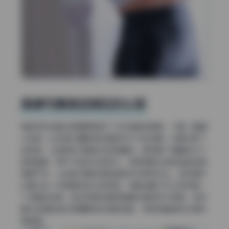
高清写真调色背后的心思
调色师在这套合集里明显用了分区调色的思路，不是一整套l
ut到底。比如室内棚拍那张暖色灯光下的场景，刻意压低了
饱和度，让皮肤和衣服的红色调偏粉，既保留了温馨感又不
显得油腻。而户外自然光的部分，则把阴影区域的蓝色微调
得更干净，让白色衣服和绿色植物形成柔和对比。这种细节
处理让每一张图都有独立的氛围，但整体翻下来又感觉是一
个完整的故事。很多高清写真图集喜欢套用流行滤镜，但这
套作品里的色彩逻辑更接近电影调色，亮部和暗部的过渡非
常顺滑。