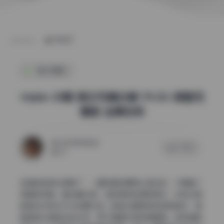
POST
国风摄影
Habin 30期 美女写真合集 119.5G 原图完
整版 全集收录
2026年7月6日
0 评论
52
这组的色调太舒服了，一看就是后期用心调过的，不是套个
滤镜就完事。整体偏冷调，饱和度克制得刚刚好，没有过度
鲜艳也没有灰扑扑的廉价感。肤色处理得特别透亮自然，像
是皮肤本身透出的光泽，而不是靠拉高亮度硬撑。这种清透