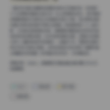
一套好的写真合集最怕场景跳来跳去没有整体感，但这套11
9.5G的原图完整版在色彩统一性上做得相当到位。室内暗调
场景靠阴影的冷色和主光的暖色来建立节奏，室外明亮场景
则通过降低饱和度来平衡光线强度。即使模特换了七八套衣
服，从粉色到蓝色再到白色，画面里的辅助色始终控制在固
定的低饱和度色域里。比如深色背景的主题，后期会在背景
中混入少量和肤色呼应的暖灰，让暗部不闷；而明亮主题则
用浅灰和米色做过渡色。这种全局色彩规划保证了整期写真
合集翻起来就像看一部完整的视觉短片，没有撕裂感。
查看全集：
Habin – 韩国美女写真全套合集30期 [119.5G]
持续更新
Habin
写真合集
美女写真
高清写真