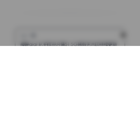
上一篇
樱晚gigi 私拍作品合集51.5G稀有无水印持续更新
下一篇
w百合欧皇子w 美女写真合集精选18期2.6G打包下载
评论（已关闭）