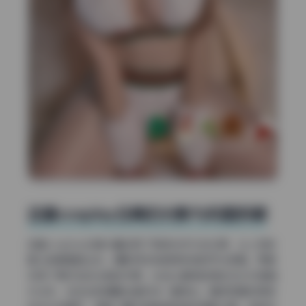
这套cosplay合集的光影与构图拆解
这套cosplay合集大量运用了侧逆光作为主光源，让人物轮
廓从背景里跳出来。摄影师没有使用传统的平光柔箱，而是
采用了单灯加反光板的方案。光线从模特的侧后方约45度角
打过来，在发丝和肩膀边缘形成一圈亮边。面部正面则用弱