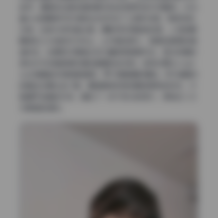
走向、道具的边缘或者背景中的线条把视线引向面部。miko
酱ww的眼神方向与肢体动态形成了三角形构图，稳定但有
动感。在部分特写镜头里，摄影师采用破格构图，人物的眼
睛落在三分线的交叉点上，上方留白很少，强调近距离的情
绪冲击。全景和中景镜头则大量使用框景手法，透过前景的
虚化叶片或者玻璃来增加画面的纵深感。这种处理让cospl
ay合集看起来像电影截图，而不是普通的摆拍。另外画面中
的直线元素比如门框、窗棱都被安排成略微倾斜的状态，打
破横平竖直的沉闷，增加了一点不安分的活力，很贴合二次
元美图的调性。