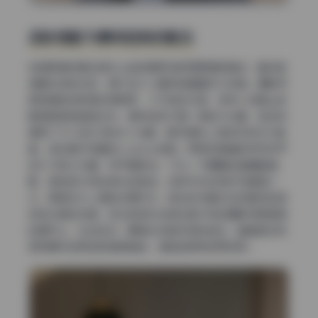
色彩搭配与景深控制的配合
这组高清写真在色彩上走的是低饱和高明度的路线，整体色
调偏冷白和淡粉，偶尔加入小面积的暖黄作为点缀。摄影师
把背景色饱和度压得很低，几乎接近灰调，这样人物身上的
服装颜色就能跳出来。景深控制不是一味的大光圈，有些场
景用了f/5.6到f/8的中小光圈，把环境和人物的关系交代清
楚，适合展示完整的cosplay造型。而表现情绪的特写则开
到f/1.8的大光圈，焦平面极浅，只让一只眼睛或者嘴唇清
晰，其他部分完全虚化成色块。这种手法在网红写真里少
见，更像艺术人像的处理方式。色彩的冷暖对比和景深的虚
实变化相互加强，观众的目光会被反复引导到摄影师想强调
的细节上，比如发饰、眼神光或者手部的姿态。整套图没有
那种廉价的高饱和度滤镜感，调色显得克制而成熟。