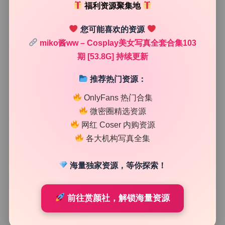
福利资源聚集地
光：主光是从右后方打来的暖调侧逆光，第二层是左前方冷
调的低强度补光，第三层是背景上的氛围光斑。冷暖对比让
您可能喜欢的资源
画面不单调，同时模特的皮肤呈现出真实的纹理而非塑料
感。高光区域控制在额头、鼻梁和颧骨的高点，其他区域保
miko酱ww – Cosplay美女写真全套合集103
持柔和的中灰调。阴影部分没有硬切，而是用渐变的方式过
期 [53.8G] 持续更新
渡到暗部，细节依然可见。对于无水印完整版的资源来说，
这种高光控制意味着后期不需要暴力提亮阴影，画质损失很
推荐热门资源：
小。另外摄影师在拍摄时用了柔光布把点光源扩散成面光
OnlyFans 热门合集
源，光线落在服装材质上会产生均匀的漫反射，布料和假发
微密圈精选资源
的质感因此显得高级。
网红 Coser 内购资源
各大机构写真全集
海量独家资源，等你探索！
前往赏颜社，解锁海量资源