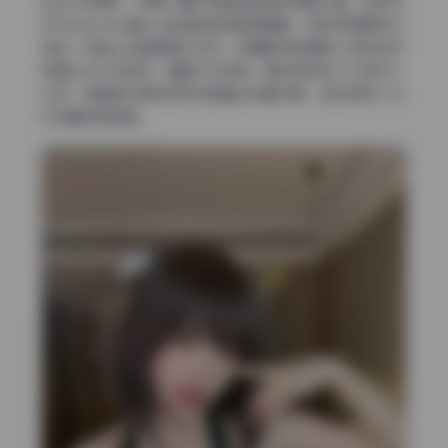
反光补充细节，保留了鼻子和脸颊的自然阴影过渡。这种布
光方式让miko酱ww的皮肤质感显得通透，同时五官更有立
体感。构图上多数是居中对称，但摄影师故意把人物视线方
向留出大片负空间，画面不会呆板。景深控制在f/2.8到f/4
之间，背景虚化柔和但依然能看出场景元素，适合表现二次
元写真的氛围感。