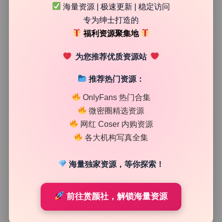
保留细节，暗部则用微弱的反射光勾勒线条。比如侧身特写
海量资源 | 极速更新 | 稳定访问
那几张，影子落在墙面形成天然的框式构图，这种玩光的方
专为绅士打造的
式不只是技术，更是一种直觉。整体画质因为393.7GB的原
福利资源聚集地
始分辨率支撑，细节保留得非常完整，连发丝和服装纹理都
清晰可见。
为您推荐优质资源站
推荐热门资源：
OnlyFans 热门合集
微密圈精选资源
网红 Coser 内购资源
各大机构写真全集
海量独家资源，等你探索！
前往赏颜社，解锁海量资源