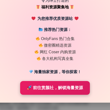
专为绅士打造的
福利资源聚集地
为您推荐优质资源站
推荐热门资源：
OnlyFans 热门合集
微密圈精选资源
网红 Coser 内购资源
头发丝和背景的分离干净利落，没有出现羽化过度的虚边或
各大机构写真全集
利但又不僵硬，说明抠图或者选区操作很精细。背景虚化也
断层感，光影在人脸和背景之间的衔接平滑，整个画面立体
海量独家资源，等你探索！
前往赏颜社，解锁海量资源
那种被磨皮磨成光滑塑料的感觉。嘴角和鼻翼的阴影过渡自
得真实。睫毛根根分明，没有粘连成块，眼周细纹也保留了
更耐看，放大看很久都不会觉得假。不过脖子和锁骨的阴影
突出轮廓，稍微牺牲了一点点自然过渡。