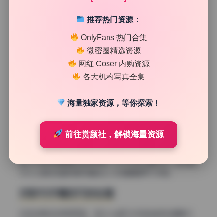
很好，背景中的线条依然可辨，形成一种柔和的引导。接下
推荐热门资源：
来我会挑几个典型的构图手法展开聊聊。
OnlyFans 热门合集
三分法的灵活运用
微密圈精选资源
虽然三分法是基础，但执行到位并不容易。Song在多数人
网红 Coser 内购资源
像中把人物眼睛放在上三分线附近，这是吸引注意力的黄金
各大机构写真全集
位置。有一张她坐在窗边的侧脸照，眼睛位于画面上三分之
一交叉点，而窗外的光线正好从左侧斜射进来，与视线方向
海量独家资源，等你探索！
一致。右侧的留白区域并非完全空荡，而是用窗帘的纹理浅
浅铺成，形成一种由实到虚的过渡。更妙的是，她的右手轻
轻搭在腿上，手指指向画面右下方，形成了一个微妙的视觉
前往赏颜社，解锁海量资源
回环。这种对三分法的运用不仅精准，而且融入了动态元
素，让画面既有秩序又有呼吸感。如果你仔细观察，会发现
她几乎每张图都暗含这种规则，只不过变化着形式。这也是
为什么她的这套高清写真能让人反复翻看而不厌倦。
对称与平衡的巧妙处理
对称构图往往容易死板，但Song用不对称的姿势或道具打