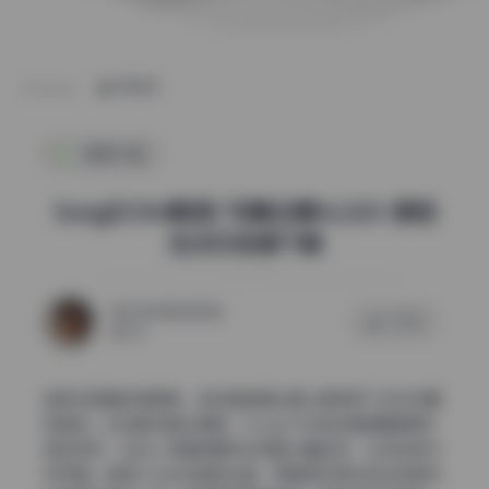
POST
制服写真
Song(DOM黑宫) 写真合集16.22G 原档
无水印资源下载
2026年6月20日
0 评论
54
她的构图真的很舒服，每张都能看出是认真考虑了主体位置
和留白。在这套写真合集里，Song几乎每张图都遵循某种
隐性规则，比如人物面部朝向会预留大量空间，让视线有方
向可循。她很少让主体紧贴边缘，而是用环境中的线条把视