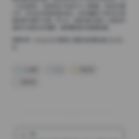
一张坐姿图中，地砖的格子线恰好与人物膝盖、手肘的位置
对齐，形成类似网格的稳定结构。这些隐藏的几何关系让画
面显得严谨而不刻意。可以说，这套写真合集每一张都体现
着她对构图的深刻理解，值得摄影爱好者细细临摹。
查看全集：
Song (DOM黑宫) 写真作品视频合集 [16.22G
B]
coser套图
Song
写真合集
高清写真
上一篇