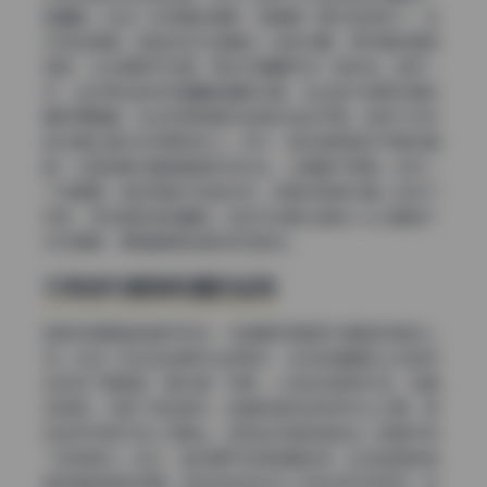
破僵局。比如一张正面全身照，背景是一扇对称的拱门，左
右完全镜像。但她站在中间偏左一点的位置，同时身体稍微
扭转，让右肩高于左肩，而左手插腰形成一条斜线。这样一
来，左右两边的视觉重量被重新分配：左边因为有更多身体
朝向而略重，右边则用背景中的装饰品去平衡。这种不对称
的均衡比绝对对称更有张力。另外，她还常用色彩平衡来辅
助：冷色背景与暖色服装形成对比，让画面不单调。在另一
个场景里，她利用镜子制造对称，但镜中影像与真人动作不
同步，带来超现实的趣味。这些手法都让她的coser套图不
仅仅是美，更是值得玩味的视觉游戏。
引导线与框架构图的运用
框架构图是她的拿手好戏，尤其是利用建筑元素自然框住人
物。比如一张站在走廊尽头的照片，左右的墙壁和上方的梁
柱构成了明显的“画中画”效果。人物站在框架中央，但身
体微侧，打破了完全居中。走廊的透视线条向中心汇聚，把
视线牢牢吸引到人物身上。这种纵深感的营造让二维图片有
了空间层次。此外，她还善于运用地面线条，比如地砖的接
缝或者地毯的纹理，这些线条往往与人物动作形成呼应。在