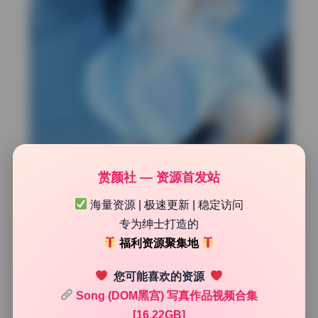
赏颜社 — 资源首发站
Song写真构图美学解析
海量资源 | 极速更新 | 稳定访问
这组原档资源的可贵之处在于保留了最原始的画质，方便我
专为绅士打造的
们仔细研究构图细节。从整体上看，Song非常擅长在横竖
福利资源聚集地
画幅中切换，且都能保持视觉重心稳定。她似乎对画面的
“气口”有直觉，知道在哪里留白能让图片透气。比如很多
您可能喜欢的资源
半身照，头顶和人物一侧都会留出适度的空间，而不是填满
Song (DOM黑宫) 写真作品视频合集
画面。这种克制让照片显得从容不迫。另外她在处理人物与
[16.22GB]
背景关系时，经常使用虚化来分离层次，但虚化程度控制得