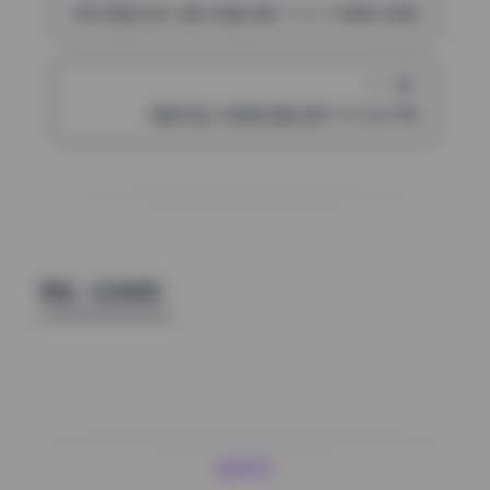
兔叽兔姬(奶芙) 美女写真合集21.07G 4K原档 持续更新
下一篇
苏酥学姐 4K原档写真合集117G打包下载
评论（已关闭）
魅影图库