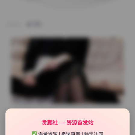
TAG
SSS典藏
赏颜社 — 资源首发站
一小央泽 写真合集75期31.4G 精选原档 持续更新
海量资源 | 极速更新 | 稳定访问