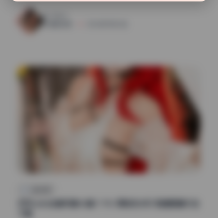
22
0
魅影图库
2026年7月23日
纯欲私房
切切celia全套写真42套 7.9G 原档无水印 高清图集打包
下载