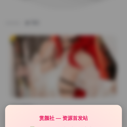
TAG
二次元cos
切切celia 43套8.1G原档精选写真合集 高清大图持续收
赏颜社 — 资源首发站
录