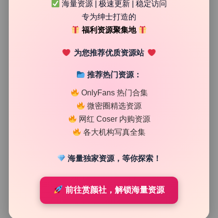
海量资源 | 极速更新 | 稳定访问
专为绅士打造的
28
0
魅影图库
2026年7月23日
福利资源聚集地
为您推荐优质资源站
推荐热门资源：
OnlyFans 热门合集
微密圈精选资源
网红 Coser 内购资源
各大机构写真全集
海量独家资源，等你探索！
前往赏颜社，解锁海量资源
二次元cos
切切celia 写真合集43套原档精选8.1G持续更新