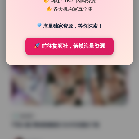
网红 Coser 内购资源
41
0
各大机构写真全集
魅影图库
2026年7月13日
海量独家资源，等你探索！
前往赏颜社，解锁海量资源
纯欲私房
千阳60套 原档高清画册 无水印资源包下载