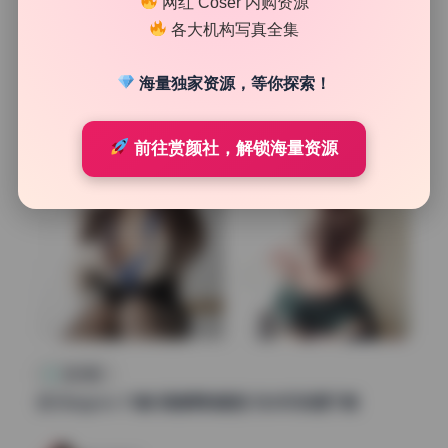
网红 Coser 内购资源
34
0
各大机构写真全集
魅影图库
2026年7月15日
海量独家资源，等你探索！
前往赏颜社，解锁海量资源
国风摄影
古川kagura 73套 高清原档画册 无水印资源下载