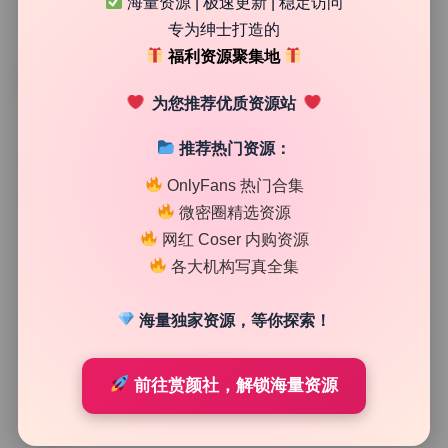
海量资源 | 极速更新 | 稳定访问
专为绅士打造的
福利资源聚集地
TAG
为您推荐优质资源站
推荐热门资源：
OnlyFans 热门合集
微密圈精选资源
网红 Coser 内购资源
各大机构写真全集
海量独家资源，等你探索！
机构合集
前往赏颜社，解锁海量资源
是一只废喵了 私拍作品合集 23期8.6G 原档无水印持续
更新