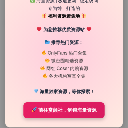
海量资源 | 极速更新 | 稳定访问
专为绅士打造的
福利资源聚集地
TAG
为您推荐优质资源站
推荐热门资源：
OnlyFans 热门合集
微密圈精选资源
网红 Coser 内购资源
各大机构写真全集
海量独家资源，等你探索！
私房图库
前往赏颜社，解锁海量资源
柳丸ゎぃゎぃクラブ15期 11.8G 无水印原档cosplay 持
续收录