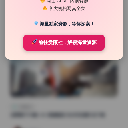
网红 Coser 内购资源
47
0
各大机构写真全集
魅影图库
2026年7月6日
海量独家资源，等你探索！
前往赏颜社，解锁海量资源
二次元cos
浅野菌子39套1.4G 高清画册 无水印资源打包下载