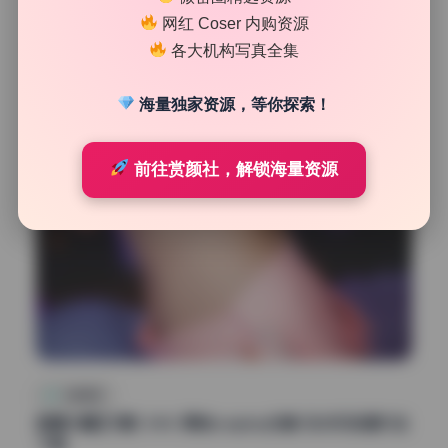
网红 Coser 内购资源
34
0
各大机构写真全集
魅影图库
2026年7月9日
海量独家资源，等你探索！
前往赏颜社，解锁海量资源
私房图库
甜糖大魔王7期1.54G 原档cosplay合集 无水印资源打包
下载