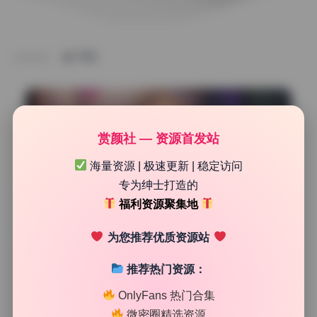
TAG
赏颜社 — 资源首发站
海量资源 | 极速更新 | 稳定访问
专为绅士打造的
福利资源聚集地
为您推荐优质资源站
推荐热门资源：
纯欲私房
甜糖大魔王 cosplay合集7期1.54G 最新高清大图 全集
OnlyFans 热门合集
收录
微密圈精选资源