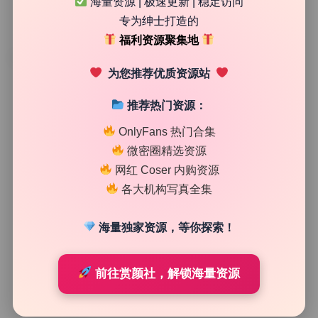
海量资源 | 极速更新 | 稳定访问
专为绅士打造的
福利资源聚集地
TAG
为您推荐优质资源站
推荐热门资源：
OnlyFans 热门合集
微密圈精选资源
网红 Coser 内购资源
各大机构写真全集
海量独家资源，等你探索！
国风摄影
前往赏颜社，解锁海量资源
肌肉小狗@MuscledogA 私拍作品合集76.8G原档高清
大图持续收录