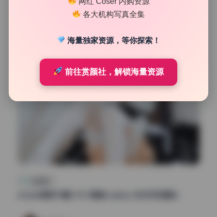
网红 Coser 内购资源
37
0
各大机构写真全集
魅影图库
2026年7月10日
海量独家资源，等你探索！
前往赏颜社，解锁海量资源
私房图库
masaki雅祈11期4.9G 高清cosplay 无水印资源包